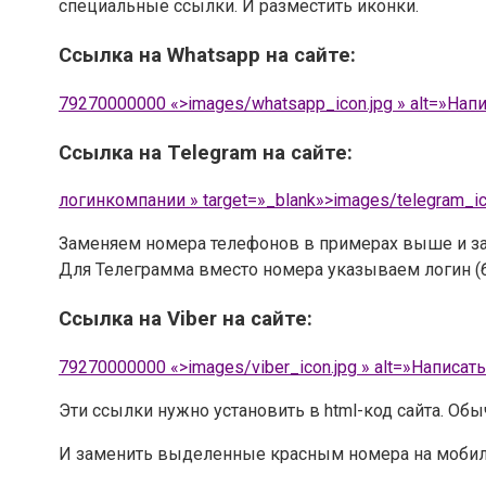
специальные ссылки. И разместить иконки.
Ссылка на Whatsapp на сайте:
79270000000 «>
images/whatsapp_icon.jpg » alt=»Нап
Ссылка на Telegram на сайте:
логинкомпании » target=»_blank»>
images/telegram_ic
Заменяем номера телефонов в примерах выше и за
Для Телеграмма вместо номера указываем логин (бе
Ссылка на Viber на сайте:
79270000000 «>
images/viber_icon.jpg » alt=»Написать
Эти ссылки нужно установить в html-код сайта. Об
И заменить выделенные красным номера на мобиль