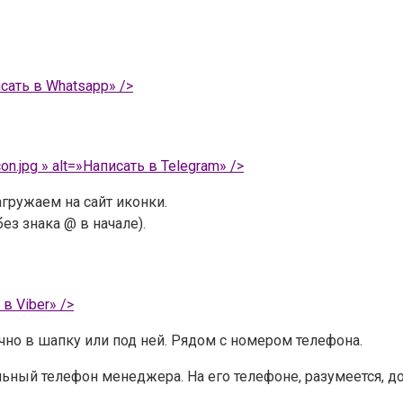
исать в Whatsapp» />
on.jpg » alt=»Написать в Telegram» />
гружаем на сайт иконки.
з знака @ в начале).
 в Viber» />
ычно в шапку или под ней. Рядом с номером телефона.
ный телефон менеджера. На его телефоне, разумеется, д