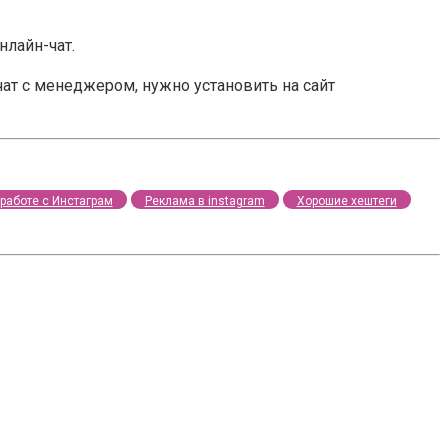
нлайн-чат.
чат с менеджером, нужно установить на сайт
работе с Инстаграм
Реклама в instagram
Хорошие хештеги