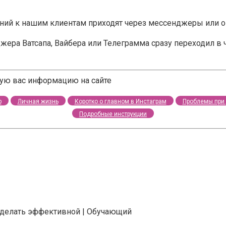
ений к нашим клиентам приходят через мессенджеры или о
жера Ватсапа, Вайбера или Телеграмма сразу переходил в 
щую вас информацию на сайте
р
Личная жизнь
Коротко о главном в Инстаграм
Проблемы при 
Подробные инструкции
 сделать эффективной | Обучающий