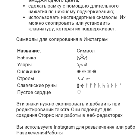
эмоджи одного цвета;
сделать рамку с помощью длительного
нажатия по нижнему подчеркиванию;
использовать нестандартные символы. Их
можно скопировать или установить
клавиатуру, которая их поддерживает.
Символы для копирования в Инстаграм:
Название:
Символ:
Бабочка
Ƹ̴Ӂ̴Ʒ
Узоры
ৡ ঙ ঐ
Снежинки
✺ ❊ ❄ ❋
Стрелы
➴➶ ➳
Славянские руны
ᚕ ᚖ ᚠ ᚡ ᚢ ᚣ ᚤ ᚥ ᚦ ᚧ ᚨ
Пустое сердце
♡
Эти знаки нужно скопировать и добавить при
редактировании текста. Они подойдут для
создания Сторис или работы в веб-редакторах.
Вы используете Instagram для развлечения или раб
Развлечения
Работы