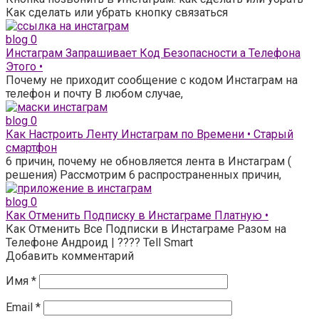
Как сделать или убрать кнопку связаться
blog
0
Инстаграм Запрашивает Код Безопасности а Телефона
Этого •
Почему не приходит сообщение с кодом Инстаграм на
телефон и почту В любом случае,
blog
0
Как Настроить Ленту Инстаграм по Времени • Старый
смартфон
6 причин, почему не обновляется лента в Инстаграм (
решения) Рассмотрим 6 распространенных причин,
blog
0
Как Отменить Подписку в Инстаграме Платную •
Как Отменить Все Подписки в Инстаграме Разом на
Телефоне Андроид | ???? Tell Smart
Добавить комментарий
Имя
*
Email
*