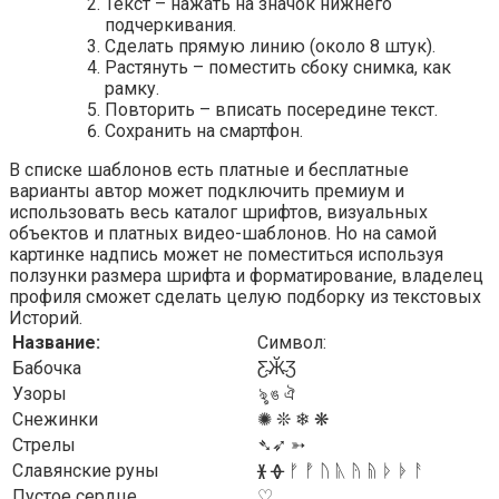
Текст – нажать на значок нижнего
подчеркивания.
Сделать прямую линию (около 8 штук).
Растянуть – поместить сбоку снимка, как
рамку.
Повторить – вписать посередине текст.
Сохранить на смартфон.
В списке шаблонов есть платные и бесплатные
варианты автор может подключить премиум и
использовать весь каталог шрифтов, визуальных
объектов и платных видео-шаблонов. Но на самой
картинке надпись может не поместиться используя
ползунки размера шрифта и форматирование, владелец
профиля сможет сделать целую подборку из текстовых
Историй.
Название:
Символ:
Бабочка
Ƹ̴Ӂ̴Ʒ
Узоры
ৡ ঙ ঐ
Снежинки
✺ ❊ ❄ ❋
Стрелы
➴➶ ➳
Славянские руны
ᚕ ᚖ ᚠ ᚡ ᚢ ᚣ ᚤ ᚥ ᚦ ᚧ ᚨ
Пустое сердце
♡