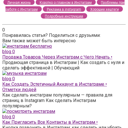
Личная жизнь
Коротко о главном в Инстаграм
Проблемы при
работе с Инстаграм
Реклама в instagram
Хорошие хештеги
Подробные инструкции
0
Понравилась статья? Поделиться с друзьями:
Вам также может быть интересно
blog
0
Продажа Товаров Через Инстаграм с Чего Начать •
Продающая страница в Инстаграм | Как создать с нуля и
сделать эффективной | Обучающий
blog
0
Как Создать Эстетичный Аккаунт в Инстаграме •
Отметки людей
Как сделать инстаграм популярным — правила для
страниц в Instagram Как сделать Инстаграм
популярным?
blog
0
Как Пригласить Все Контакты в Инстаграм •
Кнопка позвонить в Инстаграм: как сделать или убрать