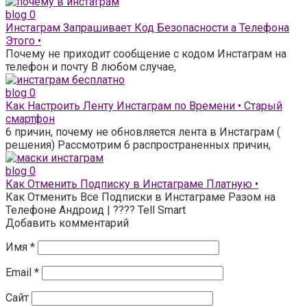
blog
0
Инстаграм Запрашивает Код Безопасности а Телефона
Этого •
Почему не приходит сообщение с кодом Инстаграм на
телефон и почту В любом случае,
blog
0
Как Настроить Ленту Инстаграм по Времени • Старый
смартфон
6 причин, почему не обновляется лента в Инстаграм (
решения) Рассмотрим 6 распространенных причин,
blog
0
Как Отменить Подписку в Инстаграме Платную •
Как Отменить Все Подписки в Инстаграме Разом на
Телефоне Андроид | ???? Tell Smart
Добавить комментарий
Имя
*
Email
*
Сайт