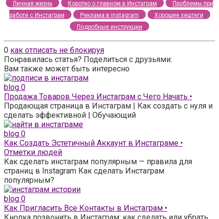
Личная жизнь
Коротко о главном в Инстаграм
Проблемы при
работе с Инстаграм
Реклама в instagram
Хорошие хештеги
Подробные инструкции
0
как отписать не блокируя
Понравилась статья? Поделиться с друзьями:
Вам также может быть интересно
blog
0
Продажа Товаров Через Инстаграм с Чего Начать •
Продающая страница в Инстаграм | Как создать с нуля и
сделать эффективной | Обучающий
blog
0
Как Создать Эстетичный Аккаунт в Инстаграме •
Отметки людей
Как сделать инстаграм популярным — правила для
страниц в Instagram Как сделать Инстаграм
популярным?
blog
0
Как Пригласить Все Контакты в Инстаграм •
Кнопка позвонить в Инстаграм: как сделать или убрать