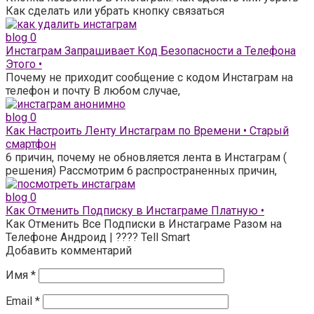
Как сделать или убрать кнопку связаться
blog
0
Инстаграм Запрашивает Код Безопасности а Телефона
Этого •
Почему не приходит сообщение с кодом Инстаграм на
телефон и почту В любом случае,
blog
0
Как Настроить Ленту Инстаграм по Времени • Старый
смартфон
6 причин, почему не обновляется лента в Инстаграм (
решения) Рассмотрим 6 распространенных причин,
blog
0
Как Отменить Подписку в Инстаграме Платную •
Как Отменить Все Подписки в Инстаграме Разом на
Телефоне Андроид | ???? Tell Smart
Добавить комментарий
Имя
*
Email
*