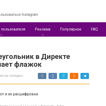
льзоваться Instagram
 пользователя
Реклама
Популярное
FAQ
еугольник в Директе
чает флажок
Автор:
Instaguru
ают и их расшифровка