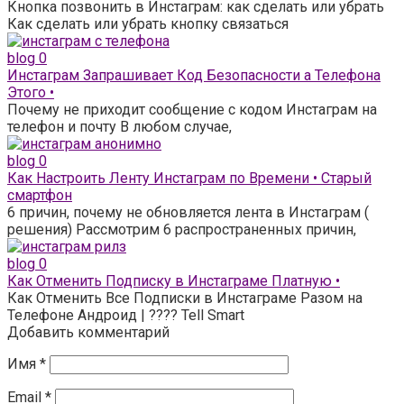
Кнопка позвонить в Инстаграм: как сделать или убрать
Как сделать или убрать кнопку связаться
blog
0
Инстаграм Запрашивает Код Безопасности а Телефона
Этого •
Почему не приходит сообщение с кодом Инстаграм на
телефон и почту В любом случае,
blog
0
Как Настроить Ленту Инстаграм по Времени • Старый
смартфон
6 причин, почему не обновляется лента в Инстаграм (
решения) Рассмотрим 6 распространенных причин,
blog
0
Как Отменить Подписку в Инстаграме Платную •
Как Отменить Все Подписки в Инстаграме Разом на
Телефоне Андроид | ???? Tell Smart
Добавить комментарий
Имя
*
Email
*