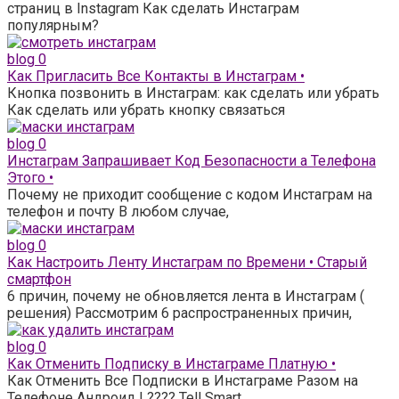
страниц в Instagram Как сделать Инстаграм
популярным?
blog
0
Как Пригласить Все Контакты в Инстаграм •
Кнопка позвонить в Инстаграм: как сделать или убрать
Как сделать или убрать кнопку связаться
blog
0
Инстаграм Запрашивает Код Безопасности а Телефона
Этого •
Почему не приходит сообщение с кодом Инстаграм на
телефон и почту В любом случае,
blog
0
Как Настроить Ленту Инстаграм по Времени • Старый
смартфон
6 причин, почему не обновляется лента в Инстаграм (
решения) Рассмотрим 6 распространенных причин,
blog
0
Как Отменить Подписку в Инстаграме Платную •
Как Отменить Все Подписки в Инстаграме Разом на
Телефоне Андроид | ???? Tell Smart