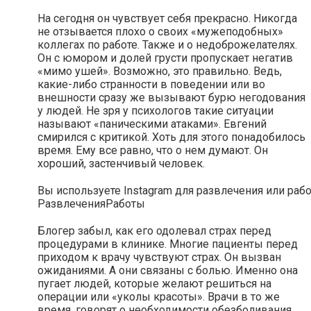
На сегодня он чувствует себя прекрасно. Никогда
не отзывается плохо о своих «мужеподобных»
коллегах по работе. Также и о недоброжелателях.
Он с юмором и долей грусти пропускает негатив
«мимо ушей». Возможно, это правильно. Ведь,
какие-либо странности в поведении или во
внешности сразу же вызывают бурю негодования
у людей. Не зря у психологов такие ситуации
называют «паническими атаками». Евгений
смирился с критикой. Хоть для этого понадобилось
время. Ему все равно, что о нем думают. Он
хороший, застенчивый человек.
Вы используете Instagram для развлечения или раб
Развлечения
Работы
Блогер забыл, как его одолевал страх перед
процедурами в клинике. Многие пациенты перед
приходом к врачу чувствуют страх. Он вызван
ожиданиями. А они связаны с болью. Именно она
пугает людей, которые желают решиться на
операции или «уколы красоты». Врачи в то же
время, говорят о необходимости обезболивания