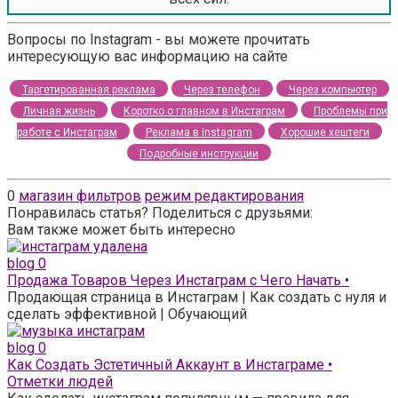
Вопросы по Instagram - вы можете прочитать
интересующую вас информацию на сайте
Таргетированная реклама
Через телефон
Через компьютер
Личная жизнь
Коротко о главном в Инстаграм
Проблемы при
работе с Инстаграм
Реклама в instagram
Хорошие хештеги
Подробные инструкции
0
магазин фильтров
режим редактирования
Понравилась статья? Поделиться с друзьями:
Вам также может быть интересно
blog
0
Продажа Товаров Через Инстаграм с Чего Начать •
Продающая страница в Инстаграм | Как создать с нуля и
сделать эффективной | Обучающий
blog
0
Как Создать Эстетичный Аккаунт в Инстаграме •
Отметки людей