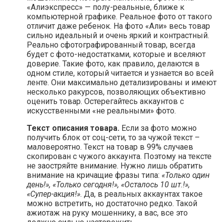
«Алиэкспресс» — полу-реальные, ближе к
компьютерной графике. Реальное фото от такого
отличит даже ребенок. На фото «Али» весь товар
сильно идеальный и очень яркий и контрастный.
Реально сфотографированный товар, всегда
будет с фото-недостатками, которые и вселяют
доверие. Такие фото, как правило, делаются в
одном стиле, который читается и узнается во всей
ленте. Они максимально детализированы и имеют
несколько ракурсов, позволяющих объективно
оценить товар. Остерегайтесь аккаунтов с
искусственными «не реальными» фото.
Текст описания товара.
Если за фото можно
получить блок от соц-сети, то за чужой текст –
маловероятно. Текст на товар в 99% случаев
скопирован с чужого аккаунта. Поэтому на тексте
не заостряйте внимание. Нужно лишь обратить
внимание на кричащие фразы типа:
«Только один
день!», «Только сегодня!», «Осталось 10 шт.!»,
«Супер-акция!»
. Да, в реальных аккаунтах такое
можно встретить, но достаточно редко. Такой
ажиотаж на руку мошеннику, а вас, все это