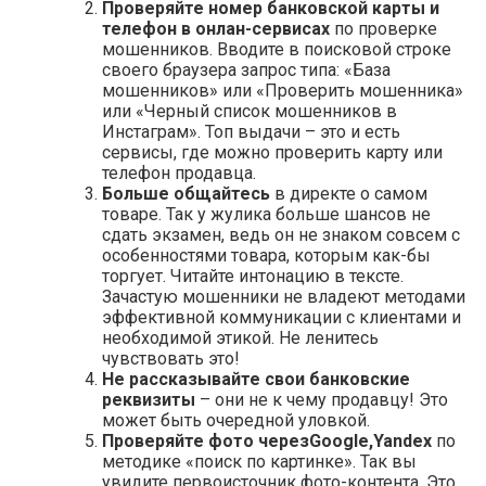
Проверяйте номер банковской карты и
телефон в онлан-сервисах
по проверке
мошенников. Вводите в поисковой строке
своего браузера запрос типа: «База
мошенников» или «Проверить мошенника»
или «Черный список мошенников в
Инстаграм». Топ выдачи – это и есть
сервисы, где можно проверить карту или
телефон продавца.
Больше общайтесь
в директе о самом
товаре. Так у жулика больше шансов не
сдать экзамен, ведь он не знаком совсем с
особенностями товара, которым как-бы
торгует. Читайте интонацию в тексте.
Зачастую мошенники не владеют методами
эффективной коммуникации с клиентами и
необходимой этикой. Не ленитесь
чувствовать это!
Не рассказывайте свои банковские
реквизиты
– они не к чему продавцу! Это
может быть очередной уловкой.
Проверяйте фото через
Google,
Yandex
по
методике «поиск по картинке». Так вы
увидите первоисточник фото-контента. Это