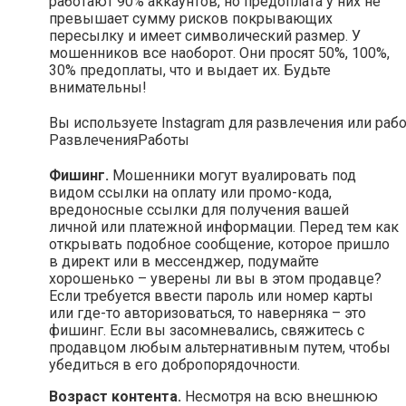
работают 90% аккаунтов, но предоплата у них не
превышает сумму рисков покрывающих
пересылку и имеет символический размер. У
мошенников все наоборот. Они просят 50%, 100%,
30% предоплаты, что и выдает их. Будьте
внимательны!
Вы используете Instagram для развлечения или раб
Развлечения
Работы
Фишинг.
Мошенники могут вуалировать под
видом ссылки на оплату или промо-кода,
вредоносные ссылки для получения вашей
личной или платежной информации. Перед тем как
открывать подобное сообщение, которое пришло
в директ или в мессенджер, подумайте
хорошенько – уверены ли вы в этом продавце?
Если требуется ввести пароль или номер карты
или где-то авторизоваться, то наверняка – это
фишинг. Если вы засомневались, свяжитесь с
продавцом любым альтернативным путем, чтобы
убедиться в его добропорядочности.
Возраст контента.
Несмотря на всю внешнюю