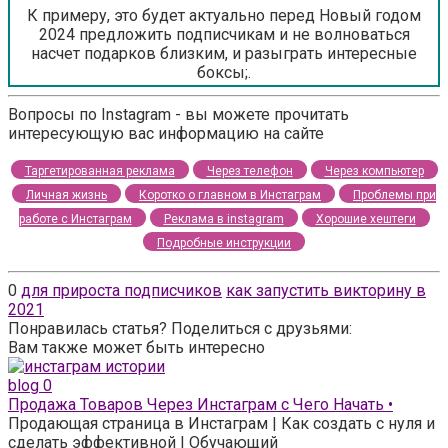
К примеру, это будет актуально перед Новый годом
2024 предложить подписчикам и не волноваться
насчет подарков близким, и разыграть интересные
боксы;.
Вопросы по Instagram - вы можете прочитать
интересующую вас информацию на сайте
Таргетированная реклама
Через телефон
Через компьютер
Личная жизнь
Коротко о главном в Инстаграм
Проблемы при
работе с Инстаграм
Реклама в instagram
Хорошие хештеги
Подробные инструкции
0
для прироста подписчиков
как запустить викторину в
2021
Понравилась статья? Поделиться с друзьями:
Вам также может быть интересно
blog
0
Продажа Товаров Через Инстаграм с Чего Начать •
Продающая страница в Инстаграм | Как создать с нуля и
сделать эффективной | Обучающий