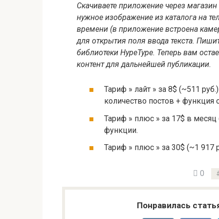
Скачиваете приложение через магазин 
нужное изображение из каталога на те
времени (в приложение встроена камера
для открытия поля ввода текста. Пишит
библиотеки HypeType. Теперь вам оста
контент для дальнейшей публикации.
Тариф » лайт » за 8$ (~511 руб
количество постов + функция 
Тариф » плюс » за 17$ в месяц 
функции.
Тариф » плюс » за 30$ (~1 917 
0
Понравилась стать