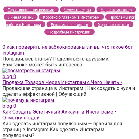
Таргетированная реклама
Через телефон
Через компьютер
Личная жизнь
Коротко о главном в Инстаграм
Проблемы при
работе с Инстаграм
Реклама в instagram
Хорошие хештеги
Подробные инструкции
0
как проверить не заблокированы ли вы
что такое бот
instagram
Понравилась статья? Поделиться с друзьями:
Вам также может быть интересно
blog
0
Продажа Товаров Через Инстаграм с Чего Начать •
Продающая страница в Инстаграм | Как создать с нуля и
сделать эффективной | Обучающий
blog
0
Как Создать Эстетичный Аккаунт в Инстаграме •
Отметки людей
Как сделать инстаграм популярным — правила для
страниц в Instagram Как сделать Инстаграм
популярным?