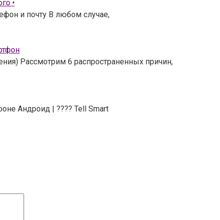
го •
ефон и почту В любом случае,
ртфон
шения) Рассмотрим 6 распространенных причин,
не Андроид | ???? Tell Smart