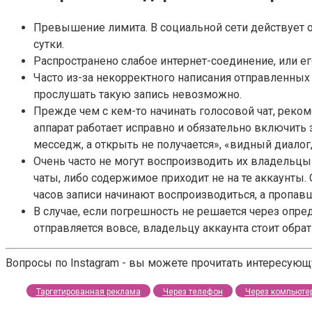
Превышение лимита. В социальной сети действует о
сутки.
Распространено слабое интернет-соединение, или его
Часто из-за некорректного написания отправленных
прослушать такую запись невозможно.
Прежде чем с кем-то начинать голосовой чат, реком
аппарат работает исправно и обязательно включить 
месседж, а открыть не получается», «видный диалог
Очень часто не могут воспроизводить их владельцы
чаты, либо содержимое приходит не на те аккаунты.
часов записи начинают воспроизводиться, а пропав
В случае, если погрешность не решается через опре
отправляется вовсе, владельцу аккаунта стоит обра
Вопросы по Instagram - вы можете прочитать интересую
Таргетированная реклама
Через телефон
Через компьюте