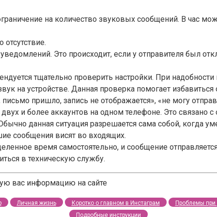
граничение на количество звуковых сообщений. В час може
 отсутствие.
 уведомлений. Это происходит, если у отправителя был от
ендуется тщательно проверить настройки. При надобности 
звук на устройстве. Данная проверка помогает избавиться 
, письмо пришло, запись не отображается», «не могу отпра
 двух и более аккаунтов на одном телефоне. Это связано 
 Обычно данная ситуация разрешается сама собой, когда ум
шие сообщения висят во входящих.
деленное время самостоятельно, и сообщение отправляется 
титься в техническую службу.
щую вас информацию на сайте
р
Личная жизнь
Коротко о главном в Инстаграм
Проблемы при 
Подробные инструкции