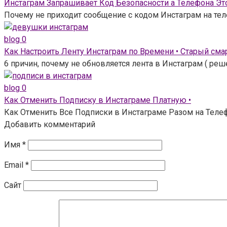
Инстаграм Запрашивает Код Безопасности а Телефона Это
Почему не приходит сообщение с кодом Инстаграм на тел
blog
0
Как Настроить Ленту Инстаграм по Времени • Старый сма
6 причин, почему не обновляется лента в Инстаграм ( ре
blog
0
Как Отменить Подписку в Инстаграме Платную •
Как Отменить Все Подписки в Инстаграме Разом на Телефо
Добавить комментарий
Имя
*
Email
*
Сайт