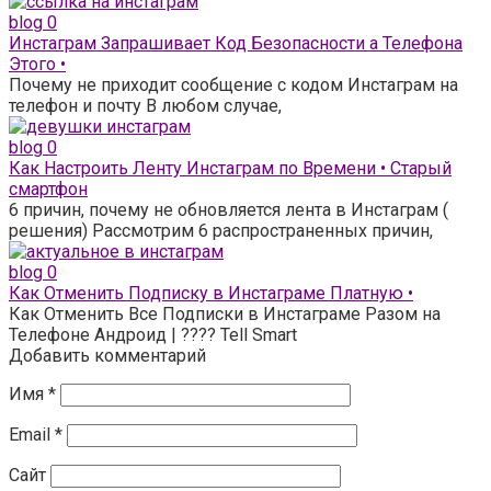
blog
0
Инстаграм Запрашивает Код Безопасности а Телефона
Этого •
Почему не приходит сообщение с кодом Инстаграм на
телефон и почту В любом случае,
blog
0
Как Настроить Ленту Инстаграм по Времени • Старый
смартфон
6 причин, почему не обновляется лента в Инстаграм (
решения) Рассмотрим 6 распространенных причин,
blog
0
Как Отменить Подписку в Инстаграме Платную •
Как Отменить Все Подписки в Инстаграме Разом на
Телефоне Андроид | ???? Tell Smart
Добавить комментарий
Имя
*
Email
*
Сайт