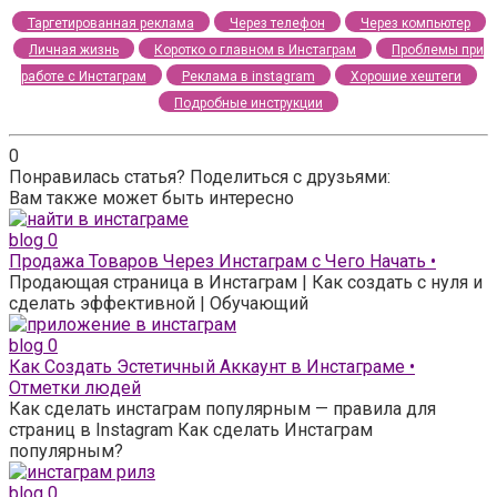
Таргетированная реклама
Через телефон
Через компьютер
Личная жизнь
Коротко о главном в Инстаграм
Проблемы при
работе с Инстаграм
Реклама в instagram
Хорошие хештеги
Подробные инструкции
0
Понравилась статья? Поделиться с друзьями:
Вам также может быть интересно
blog
0
Продажа Товаров Через Инстаграм с Чего Начать •
Продающая страница в Инстаграм | Как создать с нуля и
сделать эффективной | Обучающий
blog
0
Как Создать Эстетичный Аккаунт в Инстаграме •
Отметки людей
Как сделать инстаграм популярным — правила для
страниц в Instagram Как сделать Инстаграм
популярным?
blog
0