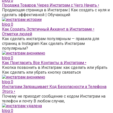
blog
0
Продажа Товаров Через Инстаграм с Чего Начать •
Продающая страница в Инстаграм | Как создать с нуля и
сделать эффективной | Обучающий
blog
0
Как Создать Эстетичный Аккаунт в Инстаграме •
Отметки людей
Как сделать инстаграм популярным — правила для
страниц в Instagram Как сделать Инстаграм
популярным?
blog
0
Как Пригласить Все Контакты в Инстаграм •
Кнопка позвонить в Инстаграм: как сделать или убрать
Как сделать или убрать кнопку связаться
blog
0
Инстаграм Запрашивает Код Безопасности а Телефона
Этого •
Почему не приходит сообщение с кодом Инстаграм на
телефон и почту В любом случае,
blog
0