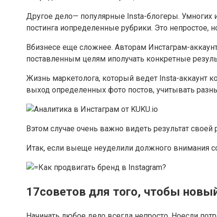
Другое дело— популярные Insta-блогеры. Умногих 
постинга иопределенные рубрики. Это непростое, 
Вбизнесе еще сложнее. Авторам Инстаграм-аккаун
поставленным целям иполучать конкретные резуль
Жизнь маркетолога, который ведет Insta-аккаунт 
выход определенных фото постов, учитывать разн
Вэтом случае очень важно видеть результат своей
Итак, если выеще неуделили должного внимания со
17советов для того, чтобы новы
Начинать любое дело всегда непросто. Ноесли пот