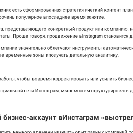
ихних есть сформированная стратегия ичеткий контент пл
ноочень популярное впоследнее время занятие.
та, представляющего конкретный продукт или компанию, 
таты. Проще говоря, продвижение вInstagram становится
компании значительно облегчают инструменты автоматическ
ые временные зоны иполучать детальную аналитику.
 работы, чтобы вовремя корректировать или усилить бизн
циальной сети Инстаграм, мыпоможем структурировать де
й бизнес-аккаунт вИнстаграм «выстре
ратить немного времени иизучить опыт разных компаний, т