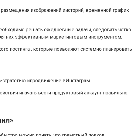
ан размещения изображений иисторий, временной график
необходимо решать ежедневные задачи, следовать четко
 для них эффективным маркетинговым инструментом.
ого постинга , которые позволяют системно планировать
ес-стратегию ипродвижение вИнстаграм.
йствия иначать вести продуктовый аккаунт правильно.
лил»
обыстро можно понять, что грамотный подход