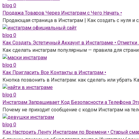
blog
0
Продажа Товаров Через Инстаграм с Чего Начать •
Продающая страница в Инстаграм | Как создать с нуля и
blog
0
Как Создать Эстетичный Аккаунт в Инстаграме • Отметки
Как сделать инстаграм популярным — правила для страни
blog
0
Как Пригласить Все Контакты в Инстаграм •
Кнопка позвонить в Инстаграм: как сделать или убрать Ка
blog
0
Инстаграм Запрашивает Код Безопасности а Телефона Это
Почему не приходит сообщение с кодом Инстаграм на тел
blog
0
Как Настроить Ленту Инстаграм по Времени • Старый сма