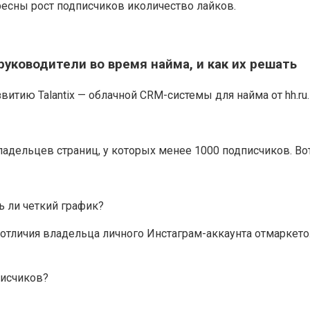
есны рост подписчиков иколичество лайков.
уководители во время найма, и как их решать
итию Talantix — облачной CRM-системы для найма от hh.ru.
дельцев страниц, у которых менее 1000 подписчиков. Вот
ть ли четкий график?
отличия владельца личного Инстаграм-аккаунта отмаркето
писчиков?