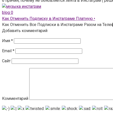
6 причин, почему не обновляется лента в Инстаграм ( ре
blog
0
Как Отменить Подписку в Инстаграме Платную •
Как Отменить Все Подписки в Инстаграме Разом на Телефо
Добавить комментарий
Имя
*
Email
*
Сайт
Комментарий