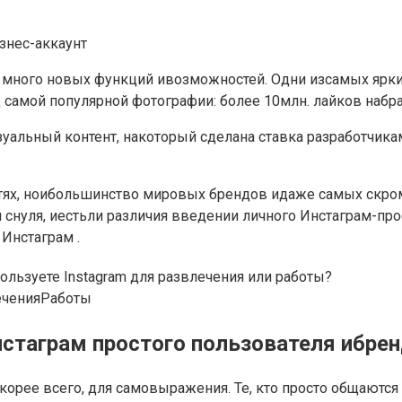
 много новых функций ивозможностей. Одни изсамых ярки
д самой популярной фотографии: более 10млн. лайков наб
изуальный контент, накоторый сделана ставка разработчик
тях, ноибольшинство мировых брендов идаже самых скром
 снуля, иестьли различия введении личного Инстаграм-пр
Инстаграм .
ользуете Instagram для развлечения или работы?
ечения
Работы
стаграм простого пользователя ибре
скорее всего, для самовыражения. Те, кто просто общаютс