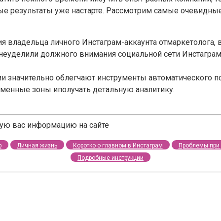
е результаты уже настарте. Рассмотрим самые очевидные
я владельца личного Инстаграм-аккаунта отмаркетолога,
неуделили должного внимания социальной сети Инстаграм
ии значительно облегчают инструменты автоматического п
менные зоны иполучать детальную аналитику.
щую вас информацию на сайте
р
Личная жизнь
Коротко о главном в Инстаграм
Проблемы при 
Подробные инструкции