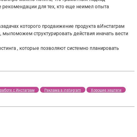
 рекомендации для тех, кто еще неимел опыта
 взадачах которого продвижение продукта вИнстаграм
, мыпоможем структурировать действия иначать вести
остинга , которые позволяют системно планировать
работе с Инстаграм
Реклама в instagram
Хорошие хештеги