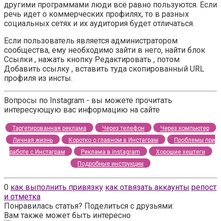
другими программами люди всё равно пользуются. Если
речь идет о коммерческих профилях, то в разных
социальных сетях и их аудитория будет отличаться.
Если пользователь является администратором
сообщества, ему необходимо зайти в него, найти блок
Ссылки , нажать кнопку Редактировать , потом
Добавить ссылку , вставить туда скопированный URL
профиля из инсты.
Вопросы по Instagram - вы можете прочитать
интересующую вас информацию на сайте
Таргетированная реклама
Через телефон
Через компьютер
Личная жизнь
Коротко о главном в Инстаграм
Проблемы при
работе с Инстаграм
Реклама в instagram
Хорошие хештеги
Подробные инструкции
0
как выполнить привязку
как отвязать аккаунты
репост
и отметка
Понравилась статья? Поделиться с друзьями:
Вам также может быть интересно