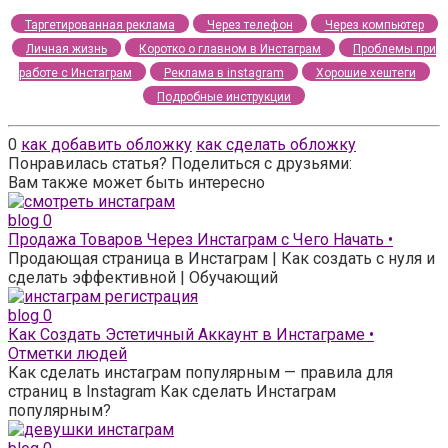
Таргетированная реклама
Через телефон
Через компьютер
Личная жизнь
Коротко о главном в Инстаграм
Проблемы при
работе с Инстаграм
Реклама в instagram
Хорошие хештеги
Подробные инструкции
0
как добавить обложку
как сделать обложку
Понравилась статья? Поделиться с друзьями:
Вам также может быть интересно
blog
0
Продажа Товаров Через Инстаграм с Чего Начать •
Продающая страница в Инстаграм | Как создать с нуля и
сделать эффективной | Обучающий
blog
0
Как Создать Эстетичный Аккаунт в Инстаграме •
Отметки людей
Как сделать инстаграм популярным — правила для
страниц в Instagram Как сделать Инстаграм
популярным?