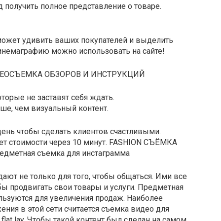
д получить полное представление о товаре.
ожет удивить ваших покупателей и выделить
синемаграфию можно использовать на сайте!
ЕОСЪЕМКА ОБЗОРОВ И ИНСТРУКЦИЙ
оторые не заставят себя ждать.
чше, чем визуальный контент.
ень чтобы сделать клиентов счастливыми.
чет стоимости через 10 минут. FASHION СЪЁМКА
метная съемка для инстаграмма
дают не только для того, чтобы общаться. Ими все
бы продвигать свои товары и услуги. Предметная
ользуются для увеличения продаж. Наиболее
ия в этой сети считается съемка видео для
lat lay. Чтобы такой контент был сделан на самом