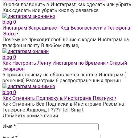
Кнопка позвонить в Инстаграм: как сделать или убрать
Как сделать или убрать кнопку связаться
blog
0
Инстаграм Запрашивает Код Безопасности а Телефона
Этого •
Почему не приходит сообщение с кодом Инстаграм на
телефон и почту В любом случае,
blog
0
Как Настроить Ленту Инстаграм по Времени • Старый
смартфон
6 причин, почему не обновляется лента в Инстаграм (
решения) Рассмотрим 6 распространенных причин,
blog
0
Как Отменить Подписку в Инстаграме Платную •
Как Отменить Все Подписки в Инстаграме Разом на
Телефоне Андроид | ???? Tell Smart
Добавить комментарий
Имя
*
Email
*