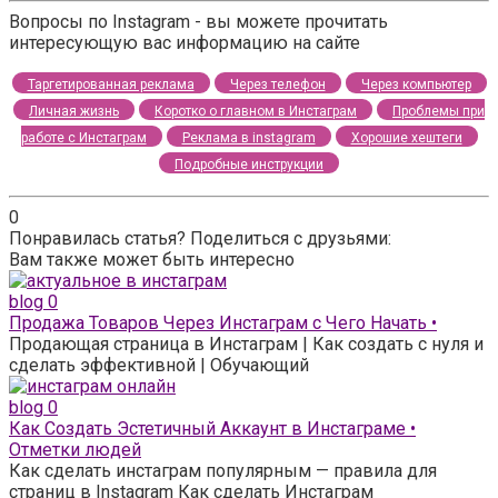
Вопросы по Instagram - вы можете прочитать
интересующую вас информацию на сайте
Таргетированная реклама
Через телефон
Через компьютер
Личная жизнь
Коротко о главном в Инстаграм
Проблемы при
работе с Инстаграм
Реклама в instagram
Хорошие хештеги
Подробные инструкции
0
Понравилась статья? Поделиться с друзьями:
Вам также может быть интересно
blog
0
Продажа Товаров Через Инстаграм с Чего Начать •
Продающая страница в Инстаграм | Как создать с нуля и
сделать эффективной | Обучающий
blog
0
Как Создать Эстетичный Аккаунт в Инстаграме •
Отметки людей
Как сделать инстаграм популярным — правила для
страниц в Instagram Как сделать Инстаграм