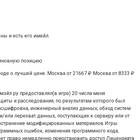
ны и есть его имейл.
евиновную позицию
оде о лучшей цене. Москва от 21667 ₽ Москва от 8333 ₽
 мэйл ру предоставлял(в игре) 20 числа меня
щиты и расследования, по результатам которого был
асшифровка, инженерный анализ данных, обход систем
/или перехват данных, поступающих к серверу или от
ространение модифицированных материалов Игры
ограммных ошибок, изменения программного кода,
еет право немедленно приостановить доступ Лицензиата