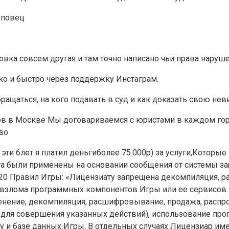
реповец
ровка совсем другая и там точно написано чьи права наруше
гко и быстро через поддержку Инстаграм.
обращаться, на кого подавать в суд и как доказать свою н
тов в Москве Мы договариваемся с юристами в каждом гор
во
 эти 6лет я платил деньгиболее 75.000р) за услуги,Которые
та были применены на основании сообщения от системы за
 20 Правил Игры: «Лицензиату запрещена декомпиляция, р
взлома программных компонентов Игры или ее сервисов и
енение, декомпиляция, расшифровывание, продажа, расп
в для совершения указанных действий), использование пр
у и базе данных Игры. В отдельных случаях Лицензиар им