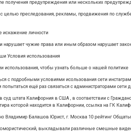
е получения предупреждения или нескольких предупрежде
с целью преследования, рекламы, продвижения по службе
е искажение личности
и нарушает чужие права или иным образом нарушает зако
аши Условия использования
и использования, чтобы узнать больше о нашей политике
ься с подробными условиями исользования сети инстагра
r и попытаться ещё раз связаться с администраторами сети
я в суд штата Калифорния в США , в соответствии с Гражд
тира которой находится в Калифорнии, ссылка на ГК Кали
тно Владимир Балашов Юрист, г. Москва 10 рейтинг Общатьс
нт юмористический, выкладывали различные смешные виде