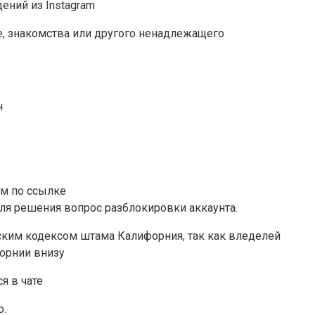
ний из Instagram
, знакомства или другого ненадлежащего
н
мм по ссылке
 для решения вопрос разблокировки аккаунта.
анским кодексом штама Калифорния, так как вледелей
форнии внизу
я в чате
о.