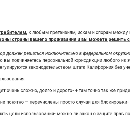
требителем,
к любым претензиям, искам и спорам между 
 законы страны вашего проживания и вы можете решить 
 спор должен решаться исключительно в федеральном окружн
о вы подчиняетесь персональной юрисдикции любого из эт
регулируются законодательством штата Калифорния без уч
пользования.
удет очень сложно, долго и дорого- + там точно так же при
не понятно — перечислены просто случаи для блокировки- 
мать цели использования- можно ли закон о защите прав п