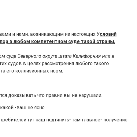
вами и нами, возникающим из настоящих У
словий
спор в любом компетентном суде такой страны,
ом суде Северного округа штата Калифорния или в
их судов в целях рассмотрения любого такого
ета его коллизионных норм.
дется доказывать что правил вы не нарушали.
какой -ваш не ясно.
отребителей тут наш подтянуть- там главное- получение