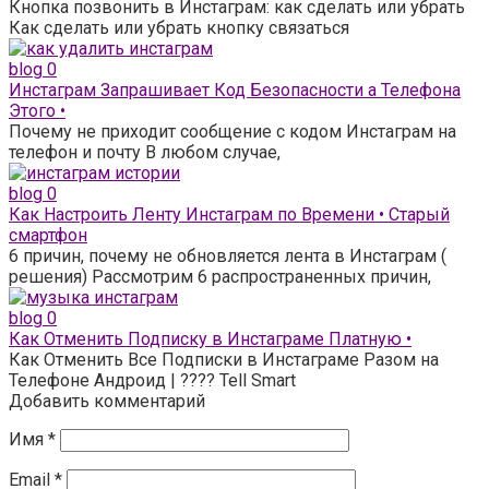
Кнопка позвонить в Инстаграм: как сделать или убрать
Как сделать или убрать кнопку связаться
blog
0
Инстаграм Запрашивает Код Безопасности а Телефона
Этого •
Почему не приходит сообщение с кодом Инстаграм на
телефон и почту В любом случае,
blog
0
Как Настроить Ленту Инстаграм по Времени • Старый
смартфон
6 причин, почему не обновляется лента в Инстаграм (
решения) Рассмотрим 6 распространенных причин,
blog
0
Как Отменить Подписку в Инстаграме Платную •
Как Отменить Все Подписки в Инстаграме Разом на
Телефоне Андроид | ???? Tell Smart
Добавить комментарий
Имя
*
Email
*