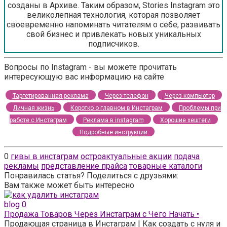
созданы в Архиве. Таким образом, Stories Instagram это
великолепная технология, которая позволяет
своевременно напоминать читателям о себе, развивать
свой бизнес и привлекать новых уникальных
подписчиков.
Вопросы по Instagram - вы можете прочитать
интересующую вас информацию на сайте
Таргетированная реклама
Через телефон
Через компьютер
Личная жизнь
Коротко о главном в Инстаграм
Проблемы при
работе с Инстаграм
Реклама в instagram
Хорошие хештеги
Подробные инструкции
0
гивы в инстаграм
остроактуальные акции
подача
рекламы
представление прайса
товарные каталоги
Понравилась статья? Поделиться с друзьями:
Вам также может быть интересно
blog
0
Продажа Товаров Через Инстаграм с Чего Начать •
Продающая страница в Инстаграм | Как создать с нуля и