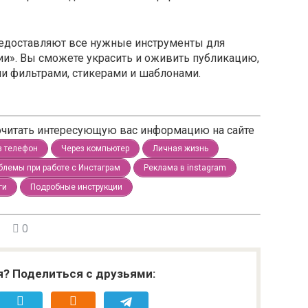
редоставляют все нужные инструменты для
и». Вы сможете украсить и оживить публикацию,
 фильтрами, стикерами и шаблонами.
рочитать интересующую вас информацию на сайте
з телефон
Через компьютер
Личная жизнь
блемы при работе с Инстаграм
Реклама в instagram
ги
Подробные инструкции
0
я? Поделиться с друзьями: