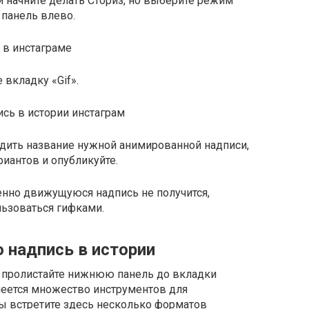
и начните делать Сториз, но выберите режим
панель влево.
вкладку «Gif».
одить название нужной анимированной надписи,
иантов и опубликуйте.
енно движущуюся надпись не получится,
ьзоваться гифками.
 надпись в истории
то пролистайте нижнюю панель до вкладки
меется множество инструментов для
вы встретите здесь несколько форматов