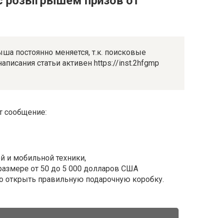
 с розыгрышем призов от
ша постоянно меняется, т.к. поисковые
аписания статьи активен https://inst.2hfgmp
ет сообщение:
 и мобильной техники,
размере от 50 до 5 000 долларов США
это открыть правильную подарочную коробку.