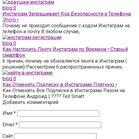
blog
0
Инстаграм Запрашивает Код Безопасности а Телефона
Этого •
Почему не приходит сообщение с кодом Инстаграм на
телефон и почту В любом случае,
blog
0
Как Настроить Ленту Инстаграм по Времени • Старый
смартфон
6 причин, почему не обновляется лента в Инстаграм (
решения) Рассмотрим 6 распространенных причин,
blog
0
Как Отменить Подписку в Инстаграме Платную •
Как Отменить Все Подписки в Инстаграме Разом на
Телефоне Андроид | ???? Tell Smart
Добавить комментарий
Имя
*
Email
*
Сайт