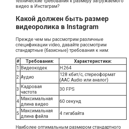
технические требования к размеру загружаемого
видео в Инстаграм?
Какой должен быть размер
видеоролика в Instagram
Прежде чем мы рассмотрим различные
спецификации video, давайте рассмотрим
стандартные (базисные) требования к ним:
#
Требования:
Характеристики:
1
Видеокодек
H.264
128 кбит/с, стереоформат
2
Аудио
(AAC Audio или аналог)
Кадровая
3
30 FPS
частота
Максимальная
4
60 секунд
длина видео
Максимальная
5
4 гигабайта
длина файла
Наиболее оптимальным размером стандартного