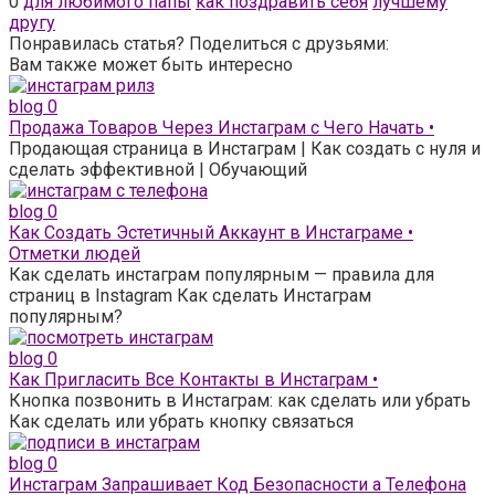
0
для любимого папы
как поздравить себя
лучшему
другу
Понравилась статья? Поделиться с друзьями:
Вам также может быть интересно
blog
0
Продажа Товаров Через Инстаграм с Чего Начать •
Продающая страница в Инстаграм | Как создать с нуля и
сделать эффективной | Обучающий
blog
0
Как Создать Эстетичный Аккаунт в Инстаграме •
Отметки людей
Как сделать инстаграм популярным — правила для
страниц в Instagram Как сделать Инстаграм
популярным?
blog
0
Как Пригласить Все Контакты в Инстаграм •
Кнопка позвонить в Инстаграм: как сделать или убрать
Как сделать или убрать кнопку связаться
blog
0
Инстаграм Запрашивает Код Безопасности а Телефона