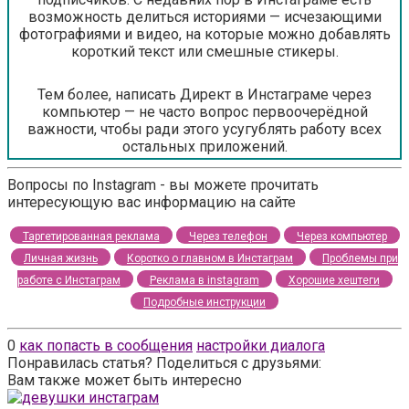
возможность делиться историями — исчезающими
фотографиями и видео, на которые можно добавлять
короткий текст или смешные стикеры.
Тем более, написать Директ в Инстаграме через
компьютер — не часто вопрос первоочерёдной
важности, чтобы ради этого усугублять работу всех
остальных приложений.
Вопросы по Instagram - вы можете прочитать
интересующую вас информацию на сайте
Таргетированная реклама
Через телефон
Через компьютер
Личная жизнь
Коротко о главном в Инстаграм
Проблемы при
работе с Инстаграм
Реклама в instagram
Хорошие хештеги
Подробные инструкции
0
как попасть в сообщения
настройки диалога
Понравилась статья? Поделиться с друзьями:
Вам также может быть интересно