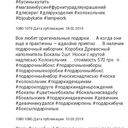
#бусиныкупить
#магазинбусин#фурнитурадляукрашений
#длясерег #длярукоделия #колокольчик
#bijoubykatie #lampwork
1080 1079 Дата публикации: 18.02.2019
Все любят оригинальные подарки . . . А когда они
ещё и практичны — вдвойне приятно . . . В наличии
подарочный наборчик: Коробка Древесный
наполнитель Бокалы 2шт. Носки с крутой
надписью Колокольчик . . . стоимость 570 грн . п .
#подарочныйбокс #подарочныенаборы
#подарочныекоробки #подарочныйбокс
#подарочныйнабор #носкиснадписью #носки
#колокольчик #подаркиденщинам
#подарокподруге #подаркинаденьрождения
#бокалы #цветныебокалы #бокалынасвадьбу
#бокалыкиев #подаркинадевичник #девичник
#девичникудался #подаркиирпень #подаркибуча
#боксыподарочные
1080 1080 Дата публикации: 10.03.2019