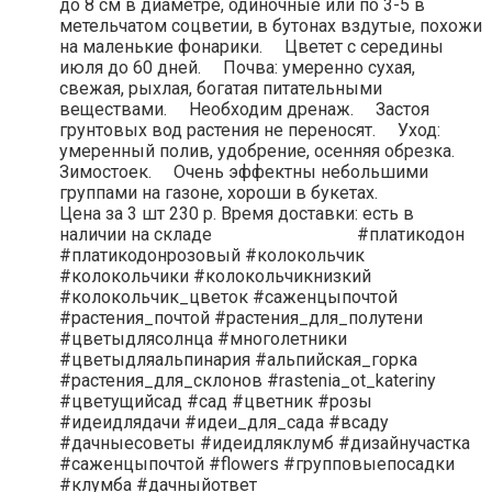
до 8 см в диаметре, одиночные или по 3-5 в
метельчатом соцветии, в бутонах вздутые, похожи
на маленькие фонарики. ⠀ Цветет с середины
июля до 60 дней. ⠀ Почва: умеренно сухая,
свежая, рыхлая, богатая питательными
веществами. ⠀ Необходим дренаж. ⠀ Застоя
грунтовых вод растения не переносят. ⠀ Уход:
умеренный полив, удобрение, осенняя обрезка. ⠀
Зимостоек. ⠀ Очень эффектны небольшими
группами на газоне, хороши в букетах. ⠀ ⠀ ⠀ ⠀ ⠀ ⠀
Цена за 3 шт 230 р. Время доставки: есть в
наличии на складе ⠀ ⠀ ⠀ ⠀ ⠀ ⠀ ⠀ ⠀ #платикодон
#платикодонрозовый #колокольчик
#колокольчики #колокольчикнизкий
#колокольчик_цветок #саженцыпочтой
#растения_почтой #растения_для_полутени
#цветыдлясолнца #многолетники
#цветыдляальпинария #альпийская_горка
#растения_для_склонов #rastenia_ot_kateriny
#цветущийсад #сад #цветник #розы
#идеидлядачи #идеи_для_сада #всаду
#дачныесоветы #идеидляклумб #дизайнучастка
#саженцыпочтой #flowers #групповыепосадки
#клумба #дачныйответ