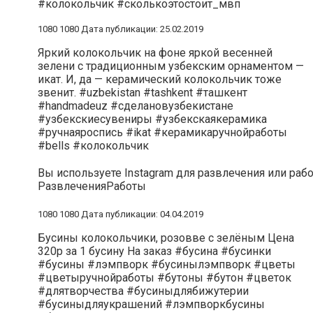
#колокольчик #сколькоэтостоит_мвп
1080 1080 Дата публикации: 25.02.2019
Яркий колокольчик на фоне яркой весенней
зелени с традиционным узбекским орнаментом —
икат. И, да — керамический колокольчик тоже
звенит. #uzbekistan #tashkent #ташкент
#handmadeuz #сделановузбекистане
#узбекскиесувениры #узбекскаякерамика
#ручнаяроспись #ikat #керамикаручнойработы
#bells #колокольчик
Вы используете Instagram для развлечения или раб
Развлечения
Работы
1080 1080 Дата публикации: 04.04.2019
Бусины колокольчики, розовве с зелёным Цена
320р за 1 бусину На заказ #бусина #бусинки
#бусины #лэмпворк #бусинылэмпворк #цветы
#цветыручнойработы #бутоны #бутон #цветок
#длятворчества #бусиныдлябижутерии
#бусиныдляукрашений #лэмпворкбусины