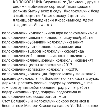
КОЛОКОЛЬЧИК Скученый. ❤ Делитесь , друзья
своими любимыми сортами! Такая красота
должна быть у всех в саду! #колокольчик #сад
#люблюцветы #цветывсаду #цветник
#ландшафтныйдизайн #красивыйсад #дача
#садовник #flowers #
колокольчики колокольчикимира колокольчикимои
колокольчикивалматы колокольчикручнойработы
колокольчикибубенчики колокольчикзвенит
колокольчиккупить колокольчиккосметика
колокольчикизшаров колокольчиккараганда
колокольчикмой колокольчик колокольчиков
колокольчикколлекционный колокольчикизвенят
колокольчикицветы колокольчик2017
колокольчиккарпатский колокольчик2016
колокольчик_коллекция. Нарисовался у меня такой
красавец-колокольчик Вспоминаю, как кисть в руках
держать роспись росписьподереву роспись_silme
темпера ручнаяработакалининград ручнаяработа
подаркикалининград подарки подаркимаме
колокольчик сколькоэтостоит_мвп.
Этот Волшебный Колокольчик скоро появится в
бесплатном Мастер-Классе на нашем YouTube канале