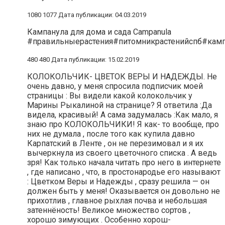
1080 1077 Дата публикации: 04.03.2019
Кампанула для дома и сада Campanula
#правильныерастения#питомникрастенийспб#кам
480 480 Дата публикации: 15.02.2019
КОЛОКОЛЬЧИК- ЦВЕТОК ВЕРЫ И НАДЕЖДЫ. Не
очень давно, у меня спросила подписчик моей
страницы : Вы видели какой колокольчик у
Марины Рыкалиной на странице? Я ответила :Да
видела, красивый! А сама задумалась :Как мало, я
знаю про КОЛОКОЛЬЧИКИ! Я как- то вообще, про
них не думала , после того как купила давно
Карпатский в Ленте , он не перезимовал и я их
вычеркнула из своего цветочного списка . А ведь
зря! Как только начала читать про него в интернете
, где написано , что, в простонародье его называют
: Цветком Веры и Надежды , сразу решила — он
должен быть у меня! Оказывается он довольно не
прихотлив , главное рыхлая почва и небольшая
затеннёность! Великое множество сортов ,
хорошо зимующих . Особенно хорош-