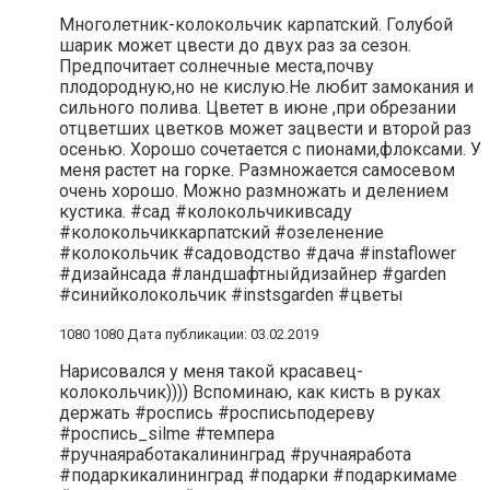
Многолетник-колокольчик карпатский. Голубой
шарик может цвести до двух раз за сезон.
Предпочитает солнечные места,почву
плодородную,но не кислую.Не любит замокания и
сильного полива. Цветет в июне ,при обрезании
отцветших цветков может зацвести и второй раз
осенью. Хорошо сочетается с пионами,флоксами. У
меня растет на горке. Размножается самосевом
очень хорошо. Можно размножать и делением
кустика. #сад #колокольчикивсаду
#колокольчиккарпатский #озеленение
#колокольчик #садоводство #дача #instaflower
#дизайнсада #ландшафтныйдизайнер #garden
#синийколокольчик #instsgarden #цветы
1080 1080 Дата публикации: 03.02.2019
Нарисовался у меня такой красавец-
колокольчик)))) Вспоминаю, как кисть в руках
держать #роспись #росписьподереву
#роспись_silme #темпера
#ручнаяработакалининград #ручнаяработа
#подаркикалининград #подарки #подаркимаме