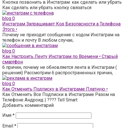
Кнопка позвонить в Инстаграм: как сделать или убрать
Как сделать или убрать кнопку связаться
blog
0
Инстаграм Запрашивает Код Безопасности а Телефона
Этого •
Почему не приходит сообщение с кодом Инстаграм на
телефон и почту В любом случае,
blog
0
Как Настроить Ленту Инстаграм по Времени • Старый
смартфон
6 причин, почему не обновляется лента в Инстаграм (
решения) Рассмотрим 6 распространенных причин,
blog
0
Как Отменить Подписку в Инстаграме Платную •
Как Отменить Все Подписки в Инстаграме Разом на
Телефоне Андроид | ???? Tell Smart
Добавить комментарий
Имя
*
Email
*