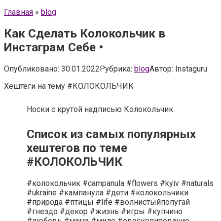
Главная
»
blog
Как Сделать Колокольчик в
Инстаграм Себе •
Опубликовано:
30.01.2022
Рубрика:
blog
Автор:
Instaguru
Хештеги на тему #КОЛОКОЛЬЧИК
Носки с крутой надписью Колокольчик.
Список из самых популярных
хештегов по теме
#КОЛОКОЛЬЧИК
#колокольчик #campanula #flowers #kyiv #naturals
#ukraine #кампанула #дети #колокольчики
#природа #птицы #life #волнистыйпопугай
#гнездо #декор #жизнь #игры #купчино
#любовь #мама #мило #овоскопирование