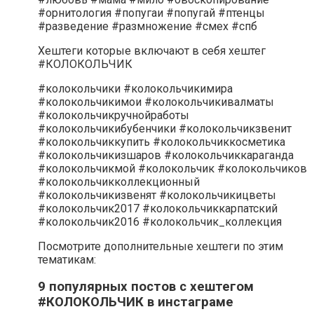
#орнитология #попугаи #попугай #птенцы
#разведение #размножение #смех #спб
Хештеги которые включают в себя хештег
#КОЛОКОЛЬЧИК
#колокольчики #колокольчикимира
#колокольчикимои #колокольчикивалматы
#колокольчикручнойработы
#колокольчикибубенчики #колокольчикзвенит
#колокольчиккупить #колокольчиккосметика
#колокольчикизшаров #колокольчиккараганда
#колокольчикмой #колокольчик #колокольчиков
#колокольчикколлекционный
#колокольчикизвенят #колокольчикицветы
#колокольчик2017 #колокольчиккарпатский
#колокольчик2016 #колокольчик_коллекция
Посмотрите дополнительные хештеги по этим
тематикам:
9 популярных постов с хештегом
#КОЛОКОЛЬЧИК в инстаграме