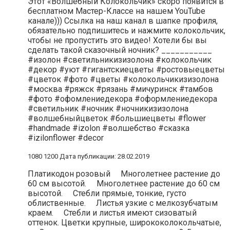
Этот «Волшебный Колокольчик» скоро появится в
бесплатном Мастер-Классе на нашем YouTube
канале))) Ссылка на наш канал в шапке профиля,
обязательно подпишитесь и нажмите колокольчик,
чтобы не пропустить это видео! Хотели бы вы
сделать такой сказочный ночник? ___________
#изолон #светильникизизолона #колокольчик
#декор #уют #гигантскиецветы #ростовыецветы
#цветок #фото #цветы #колокольчикизизолона
#москва #ряжск #рязань #мичуринск #тамбов
#фото #офомлениедекора #оформлениедекора
#светильник #ночник #ночникизизолона
#волшебныйцветок #большиецветы #flower
#handmade #izolon #волшебство #сказка
#izilonflower #decor
1080 1200 Дата публикации: 28.02.2019
Платикодон розовый ⠀ Многолетнее растение до
60 см высотой. ⠀ Многолетнее растение до 60 см
высотой. ⠀ Стебли прямые, тонкие, густо
облиственные. ⠀ Листья узкие с мелкозубчатым
краем. ⠀ Стебли и листья имеют сизоватый
оттенок. Цветки крупные, ширококолокольчатые,