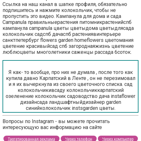
Ссылка на наш канал в шапке профиля, обязательно
подпишитесь и нажмите колокольчик, чтобы не
пропустить это видео. Кампанула для дома и сада
Campanula правильныерастения питомникрастенийспб
кампанула campanula цветы цветыдома цветыдлясада
колокольчик садспб дачаспб растениявинтерьере
санктпетербург flowers garden homeflowers цветомания
цветение красивыйсад спб загороднаяжизнь цветение
люблюцветы многолетники саженцы рассада 6соток.
Я как- то вообще, про них не думала , после того как
купила давно Карпатский в Ленте , он не перезимовал
и я их вычеркнула из своего цветочного списка. сад
колокольчикивсаду колокольчиккарпатский
озеленение колокольчик садоводство дача instaflower
дизайнсада ландшафтныйдизайнер garden
синийколокольчик instsgarden цветы.
Вопросы по Instagram - вы можете прочитать
интересующую вас информацию на сайте
Таргетированная реклама
Через телефон
Через компьютер