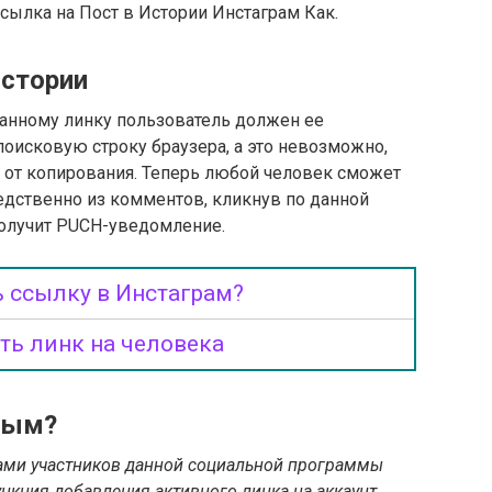
Ссылка на Пост в Истории Инстаграм Как.
истории
данному линку пользователь должен ее
 поисковую строку браузера, а это невозможно,
н от копирования. Теперь любой человек сможет
едственно из комментов, кликнув по данной
получит PUCH-уведомление.
 ссылку в Инстаграм?
ть линк на человека
ным?
ами участников данной социальной программы
нкция добавления активного линка на аккаунт