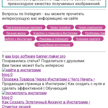
превосходное качество получаемых изображений.
Вопросы по Instagram - вы можете прочитать
интересующую вас информацию на сайте
Таргетированная реклама
Через телефон
Через компьютер
Личная жизнь
Коротко о главном в Инстаграм
Проблемы при
работе с Инстаграм
Реклама в instagram
Хорошие хештеги
Подробные инструкции
0
aaa logo software
banner maker pro
Понравилась статья? Поделиться с друзьями:
Вам также может быть интересно
blog
0
Продажа Товаров Через Инстаграм с Чего Начать •
Продающая страница в Инстаграм | Как создать с нуля и
сделать эффективной | Обучающий
blog
0
Как Создать Эстетичный Аккаунт в Инстаграме •
Отметки людей