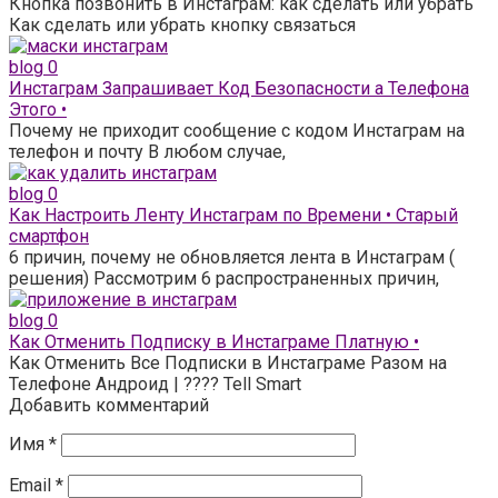
Кнопка позвонить в Инстаграм: как сделать или убрать
Как сделать или убрать кнопку связаться
blog
0
Инстаграм Запрашивает Код Безопасности а Телефона
Этого •
Почему не приходит сообщение с кодом Инстаграм на
телефон и почту В любом случае,
blog
0
Как Настроить Ленту Инстаграм по Времени • Старый
смартфон
6 причин, почему не обновляется лента в Инстаграм (
решения) Рассмотрим 6 распространенных причин,
blog
0
Как Отменить Подписку в Инстаграме Платную •
Как Отменить Все Подписки в Инстаграме Разом на
Телефоне Андроид | ???? Tell Smart
Добавить комментарий
Имя
*
Email
*