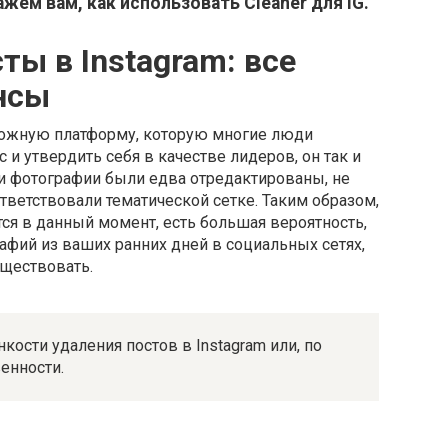
жем вам, как использовать Cleaner для IG.
ты в Instagram: все
нсы
сложную платформу, которую многие люди
 и утвердить себя в качестве лидеров, он так и
ии фотографии были едва отредактированы, не
ответствовали тематической сетке. Таким образом,
ся в данный момент, есть большая вероятность,
рафий из ваших ранних дней в социальных сетях,
уществовать.
кости удаления постов в Instagram или, по
енности.