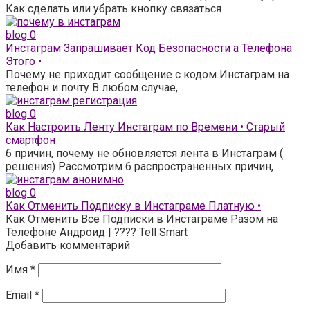
Как сделать или убрать кнопку связаться
blog
0
Инстаграм Запрашивает Код Безопасности а Телефона
Этого •
Почему не приходит сообщение с кодом Инстаграм на
телефон и почту В любом случае,
blog
0
Как Настроить Ленту Инстаграм по Времени • Старый
смартфон
6 причин, почему не обновляется лента в Инстаграм (
решения) Рассмотрим 6 распространенных причин,
blog
0
Как Отменить Подписку в Инстаграме Платную •
Как Отменить Все Подписки в Инстаграме Разом на
Телефоне Андроид | ???? Tell Smart
Добавить комментарий
Имя
*
Email
*