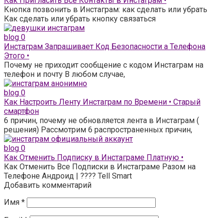
Как Пригласить Все Контакты в Инстаграм •
Кнопка позвонить в Инстаграм: как сделать или убрать
Как сделать или убрать кнопку связаться
blog
0
Инстаграм Запрашивает Код Безопасности а Телефона
Этого •
Почему не приходит сообщение с кодом Инстаграм на
телефон и почту В любом случае,
blog
0
Как Настроить Ленту Инстаграм по Времени • Старый
смартфон
6 причин, почему не обновляется лента в Инстаграм (
решения) Рассмотрим 6 распространенных причин,
blog
0
Как Отменить Подписку в Инстаграме Платную •
Как Отменить Все Подписки в Инстаграме Разом на
Телефоне Андроид | ???? Tell Smart
Добавить комментарий
Имя
*