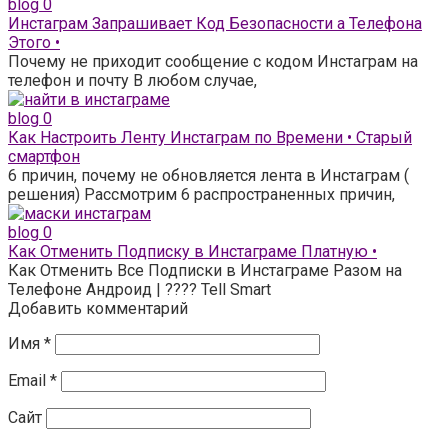
blog
0
Инстаграм Запрашивает Код Безопасности а Телефона
Этого •
Почему не приходит сообщение с кодом Инстаграм на
телефон и почту В любом случае,
blog
0
Как Настроить Ленту Инстаграм по Времени • Старый
смартфон
6 причин, почему не обновляется лента в Инстаграм (
решения) Рассмотрим 6 распространенных причин,
blog
0
Как Отменить Подписку в Инстаграме Платную •
Как Отменить Все Подписки в Инстаграме Разом на
Телефоне Андроид | ???? Tell Smart
Добавить комментарий
Имя
*
Email
*
Сайт