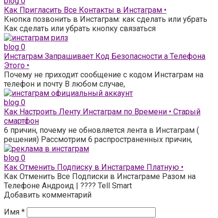
blog
0
Как Пригласить Все Контакты в Инстаграм •
Кнопка позвонить в Инстаграм: как сделать или убрать
Как сделать или убрать кнопку связаться
blog
0
Инстаграм Запрашивает Код Безопасности а Телефона
Этого •
Почему не приходит сообщение с кодом Инстаграм на
телефон и почту В любом случае,
blog
0
Как Настроить Ленту Инстаграм по Времени • Старый
смартфон
6 причин, почему не обновляется лента в Инстаграм (
решения) Рассмотрим 6 распространенных причин,
blog
0
Как Отменить Подписку в Инстаграме Платную •
Как Отменить Все Подписки в Инстаграме Разом на
Телефоне Андроид | ???? Tell Smart
Добавить комментарий
Имя
*