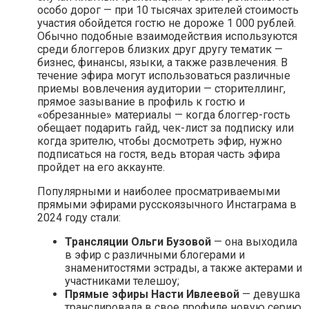
особо дорог — при 10 тысячах зрителей стоимость
участия обойдется гостю не дороже 1 000 рублей.
Обычно подобные взаимодействия используются
среди блоггеров близких друг другу тематик —
бизнес, финансы, языки, а также развлечения. В
течение эфира могут использоваться различные
приемы вовлечения аудитории — сторителлинг,
прямое зазывание в профиль к гостю и
«‎обрезанные»‎ материалы — когда блоггер-гость
обещает подарить гайд, чек-лист за подписку или
когда зрителю, чтобы досмотреть эфир, нужно
подписаться на гостя, ведь вторая часть эфира
пройдет на его аккаунте.
Популярными и наиболее просматриваемыми
прямыми эфирами русскоязычного Инстаграма в
2024 году стали:
Трансляции Ольги Бузовой
— она выходила
в эфир с различными блогерами и
знаменитостями эстрады, а также актерами и
участниками телешоу;
Прямые эфиры Насти Ивлеевой
— девушка
транслировала в свое профиле новую серию