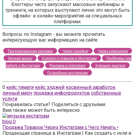
блоггеры часто запускают массовые вебинары и
тренинги, на которых выступают лично это могут быть
офлайн- и онлайн-мероприятия на специальных
платформах.
Вопросы по Instagram - вы можете прочитать
интересующую вас информацию на сайте
Таргетированная реклама
Через телефон
Через компьютер
Личная жизнь
Коротко о главном в Инстаграм
Проблемы при
работе с Инстаграм
Реклама в instagram
Хорошие хештеги
Подробные инструкции
0
кейс тимати
кейс элджей
косвенный заработок
личный мерч
продажа инфопродуктов
собственные
услуги
Понравилась статья? Поделиться с друзьями:
Вам также может быть интересно
blog
0
Продажа Товаров Через Инстаграм с Чего Начать •
Продающая страница в Инстаграм | Как создать с нуля и