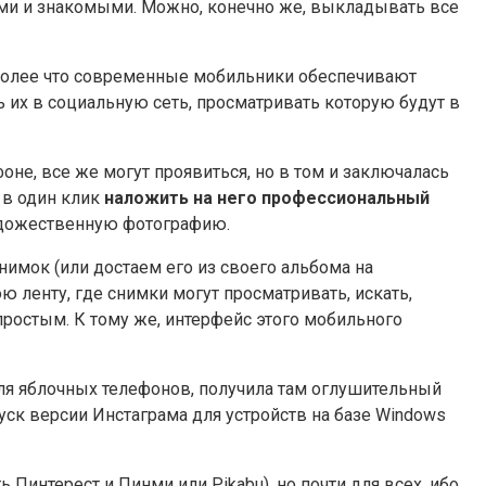
зьями и знакомыми. Можно, конечно же, выкладывать все
м более что современные мобильники обеспечивают
 их в социальную сеть, просматривать которую будут в
не, все же могут проявиться, но в том и заключалась
 в один клик
наложить на него профессиональный
художественную фотографию.
имок (или достаем его из своего альбома на
 ленту, где снимки могут просматривать, искать,
простым. К тому же, интерфейс этого мобильного
для яблочных телефонов, получила там оглушительный
уск версии Инстаграма для устройств на базе Windows
 Пинтерест и Пинми или Pikabu), но почти для всех, ибо