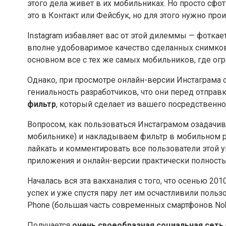
этого дела живет в их мобильниках. Но просто сфо
это в Контакт или Фейсбук, но для этого нужно пр
Instagram избавляет вас от этой дилеммы — фотка
вполне удобоваримое качество сделанных снимков,
основном все с тех же самых мобильников, где огр
Однако, при просмотре онлайн-версии Инстаграма с
гениальность разработчиков, что они перед отпра
фильтр
, который сделает из вашего посредственн
Вопросом, как пользоваться Инстаграмом озадачив
мобильнике) и накладываем фильтр в мобильном ре
лайкать и комментировать все пользователи этой у
приложения и онлайн-версии практически полностью
Началась вся эта вакханалия с того, что осенью 
успех и уже спустя пару лет им осчастливили поль
Phone (большая часть современных смартфонов Noki
Получается
очень своеобразная социальная сеть