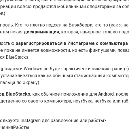
вариации вовсю продаются мобильными операторами за сов
в).
роль. Кто-то плотно подсел на Блэкберри, кто-то (как я, н
ется некая
дискриминация
, которая, наверное, только под
жностью
зарегистрироваться в Инстаграме с компьютера
ре пока не имеется возможности, но есть финт ушами, по
я BlueStacks.
дроидом и Windows не будет практически никаких границ 
т устанавливаться как на обычный стационарный компьютер
альца по экрану).
од BlueStacks
, как обычное приложение для Android, посл
ственно со своего компьютера, ноутбука, нетбука или та
ользуете Instagram для развлечения или работы?
ечения
Работы