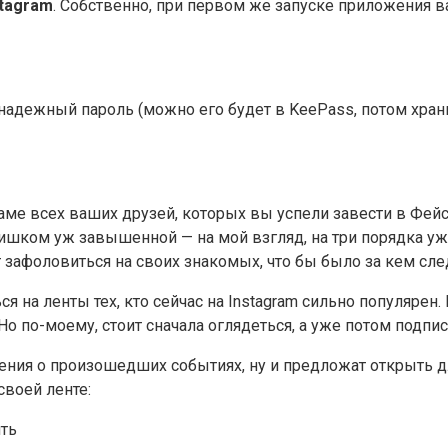
stagram
. Собственно, при первом же запуске приложения в
надежный пароль (можно его будет в KeePass, потом хранит
ме всех ваших друзей, которых вы успели завести в Фейс
шком уж завышенной — на мой взгляд, на три порядка уж то
 зафоловиться на своих знакомых, что бы было за кем след
ся на ленты тех, кто сейчас на Instagram сильно популярен
Но по-моему, стоит сначала оглядеться, а уже потом подпи
ия о произошедших событиях, ну и предложат открыть дл
своей ленте: