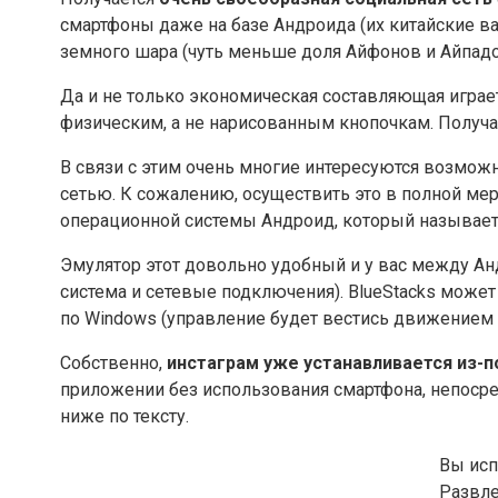
смартфоны даже на базе Андроида (их китайские 
земного шара (чуть меньше доля Айфонов и Айпадо
Да и не только экономическая составляющая играет 
физическим, а не нарисованным кнопочкам. Получа
В связи с этим очень многие интересуются возмо
сетью. К сожалению, осуществить это в полной ме
операционной системы Андроид, который называетс
Эмулятор этот довольно удобный и у вас между Ан
система и сетевые подключения). BlueStacks може
по Windows (управление будет вестись движением п
Собственно,
инстаграм уже устанавливается из-п
приложении без использования смартфона, непосред
ниже по тексту.
Вы исп
Развл