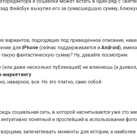
фоторедактора и социалки может встать в один ряд с Твит
назад Фейсбук выкупил его за сумасшедшую сумму, близку
гих вариантов, подходящих под приведенное описание, навер
жение для
iPhone
(сейчас поддерживается и
Android
), имею
такую фантастическую сумму? Ну, давайте посмотрим.
ну (или даже несколько публикаций) не впихнешь (а дьявол, 
m-маркетингу
о, наверное, все. Но это платно, само собой.
ередь социальная сеть, в которой насчитывается уже сто 
интуитивно понятный и простейший в использовании фото
ворцами, запечатлевать моменты для истории, а наиболее 