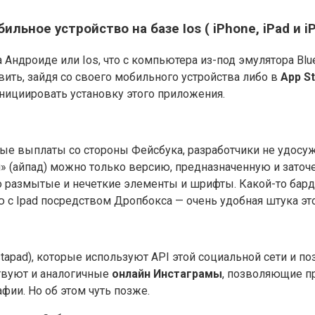
ильное устройство на базе Ios ( iPhone, iPad и 
а Андроиде или Ios, что с компьютера из-под эмулятора Bl
вить, зайдя со своего мобильного устройства либо в
App S
инициировать установку этого приложения.
ные выплаты со стороны Фейсбука, разработчики не удосу
он» (айпад) можно только версию, предназначенную и заточ
 размытые и нечеткие элементы и шрифты. Какой-то барда
аю с Ipad посредством Дропбокса — очень удобная штука эт
stapad), которые используют API этой социальной сети и 
твуют и аналогичные
онлайн Инстаграмы
, позволяющие пр
ии. Но об этом чуть позже.