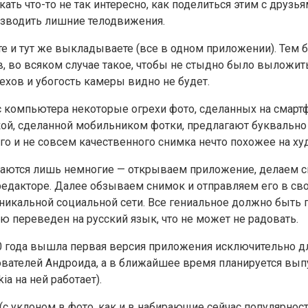
ткать что-то не так интересно, как поделиться этим с дру
оизводить лишние телодвижения.
ете и тут же выкладываете (все в одном приложении). Те
 во всяком случае такое, чтобы не стыдно было выложить
ехов и убогость камеры видно не будет.
 компьютера некоторые огрехи фото, сделанных на смартфо
вкой, сделанной мобильником фотки, предлагают буквально
ого и не совсем качественного снимка нечто похожее на 
аются лишь немногие — открываем приложение, делаем сн
дакторе. Далее обзываем снимок и отправляем его в свою
никальной социальной сети. Все гениальное должно быть 
 переведен на русский язык, что не может не радовать.
2010 года вышла первая версия приложения исключительно 
зователей Андроида, а в ближайшее время планируется вып
a на ней работает).
(с уклоном в фото, как и в набирающие сейчас популярность