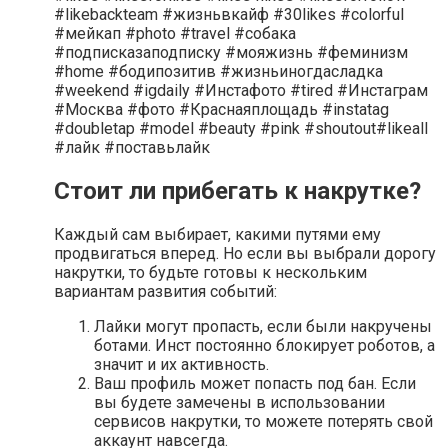
#likebackteam #жизньвкайф #30likes #colorful
#мейкап #photo #travel #собака
#подписказаподписку #мояжизнь #феминизм
#home #бодипозитив #жизньиногдасладка
#weekend #igdaily #Инстафото #tired #Инстаграм
#Москва #фото #Краснаяплощадь #instatag
#doubletap #model #beauty #pink #shoutout#likeall
#лайк #поставьлайк
Стоит ли прибегать к накрутке?
Каждый сам выбирает, какими путями ему
продвигаться вперед. Но если вы выбрали дорогу
накрутки, то будьте готовы к нескольким
вариантам развития событий:
Лайки могут пропасть, если были накручены
ботами. Инст постоянно блокирует роботов, а
значит и их активность.
Ваш профиль может попасть под бан. Если
вы будете замечены в использовании
сервисов накрутки, то можете потерять свой
аккаунт навсегда.