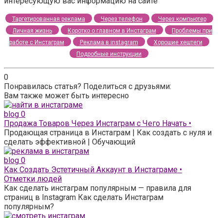
интересующую вас информацию на сайте
Таргетированная реклама
Через телефон
Через компьютер
Личная жизнь
Коротко о главном в Инстаграм
Проблемы при
работе с Инстаграм
Реклама в instagram
Хорошие хештеги
Подробные инструкции
0
Понравилась статья? Поделиться с друзьями:
Вам также может быть интересно
blog
0
Продажа Товаров Через Инстаграм с Чего Начать •
Продающая страница в Инстаграм | Как создать с нуля и
сделать эффективной | Обучающий
blog
0
Как Создать Эстетичный Аккаунт в Инстаграме •
Отметки людей
Как сделать инстаграм популярным — правила для
страниц в Instagram Как сделать Инстаграм
популярным?