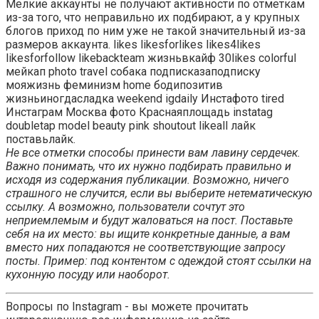
Мелкие аккаунты не получают активности по отметкам
из-за того, что неправильно их подбирают, а у крупных
блогов приход по ним уже не такой значительный из-за
размеров аккаунта. likes likesforlikes likes4likes
likesforfollow likebackteam жизньвкайф 30likes colorful
мейкап photo travel собака подписказаподписку
мояжизнь феминизм home бодипозитив
жизньиногдасладка weekend igdaily Инстафото tired
Инстаграм Москва фото Краснаяплощадь instatag
doubletap model beauty pink shoutout likeall лайк
поставьлайк.
Не все отметки способы принести вам лавину сердечек.
Важно понимать, что их нужно подбирать правильно и
исходя из содержания публикации. Возможно, ничего
страшного не случится, если вы выберите нетематическую
ссылку. А возможно, пользователи сочтут это
неприемлемым и будут жаловаться на пост. Поставьте
себя на их место: вы ищите конкретные данные, а вам
вместо них попадаются не соответствующие запросу
посты. Пример: под контентом с одеждой стоят ссылки на
кухонную посуду или наоборот.
Вопросы по Instagram - вы можете прочитать