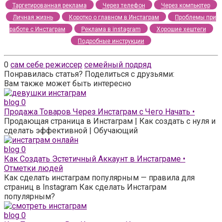
Таргетированная реклама
Через телефон
Через компьютер
Личная жизнь
Коротко о главном в Инстаграм
Проблемы при
работе с Инстаграм
Реклама в instagram
Хорошие хештеги
Подробные инструкции
0
сам себе режиссер
семейный подряд
Понравилась статья? Поделиться с друзьями:
Вам также может быть интересно
blog
0
Продажа Товаров Через Инстаграм с Чего Начать •
Продающая страница в Инстаграм | Как создать с нуля и
сделать эффективной | Обучающий
blog
0
Как Создать Эстетичный Аккаунт в Инстаграме •
Отметки людей
Как сделать инстаграм популярным — правила для
страниц в Instagram Как сделать Инстаграм
популярным?
blog
0