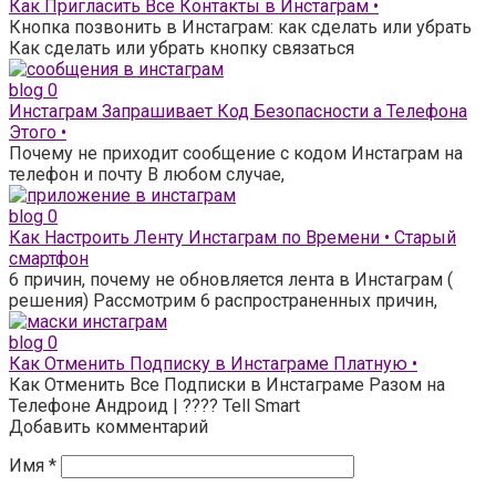
Как Пригласить Все Контакты в Инстаграм •
Кнопка позвонить в Инстаграм: как сделать или убрать
Как сделать или убрать кнопку связаться
blog
0
Инстаграм Запрашивает Код Безопасности а Телефона
Этого •
Почему не приходит сообщение с кодом Инстаграм на
телефон и почту В любом случае,
blog
0
Как Настроить Ленту Инстаграм по Времени • Старый
смартфон
6 причин, почему не обновляется лента в Инстаграм (
решения) Рассмотрим 6 распространенных причин,
blog
0
Как Отменить Подписку в Инстаграме Платную •
Как Отменить Все Подписки в Инстаграме Разом на
Телефоне Андроид | ???? Tell Smart
Добавить комментарий
Имя
*