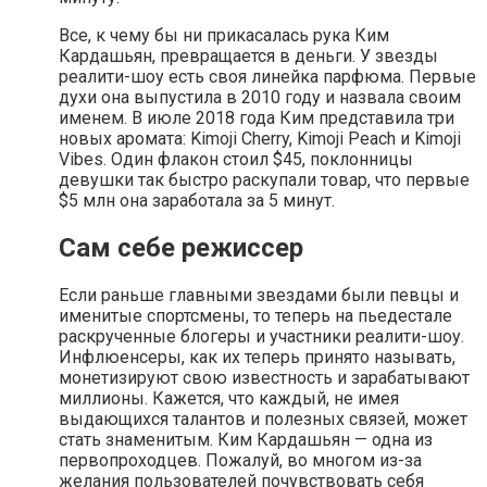
Все, к чему бы ни прикасалась рука Ким
Кардашьян, превращается в деньги. У звезды
реалити-шоу есть своя линейка парфюма. Первые
духи она выпустила в 2010 году и назвала своим
именем. В июле 2018 года Ким представила три
новых аромата: Kimoji Cherry, Kimoji Peach и Kimoji
Vibes. Один флакон стоил $45, поклонницы
девушки так быстро раскупали товар, что первые
$5 млн она заработала за 5 минут.
Сам себе режиссер
Если раньше главными звездами были певцы и
именитые спортсмены, то теперь на пьедестале
раскрученные блогеры и участники реалити-шоу.
Инфлюенсеры, как их теперь принято называть,
монетизируют свою известность и зарабатывают
миллионы. Кажется, что каждый, не имея
выдающихся талантов и полезных связей, может
стать знаменитым. Ким Кардашьян — одна из
первопроходцев. Пожалуй, во многом из-за
желания пользователей почувствовать себя