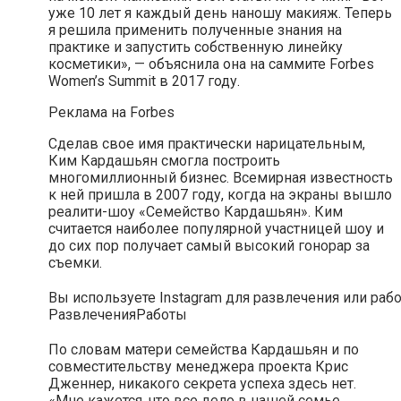
уже 10 лет я каждый день наношу макияж. Теперь
я решила применить полученные знания на
практике и запустить собственную линейку
косметики», — объяснила она на саммите Forbes
Women’s Summit в 2017 году.
Реклама на Forbes
Сделав свое имя практически нарицательным,
Ким Кардашьян смогла построить
многомиллионный бизнес. Всемирная известность
к ней пришла в 2007 году, когда на экраны вышло
реалити-шоу «Семейство Кардашьян». Ким
считается наиболее популярной участницей шоу и
до сих пор получает самый высокий гонорар за
съемки.
Вы используете Instagram для развлечения или раб
Развлечения
Работы
По словам матери семейства Кардашьян и по
совместительству менеджера проекта Крис
Дженнер, никакого секрета успеха здесь нет.
«Мне кажется, что все дело в нашей семье.