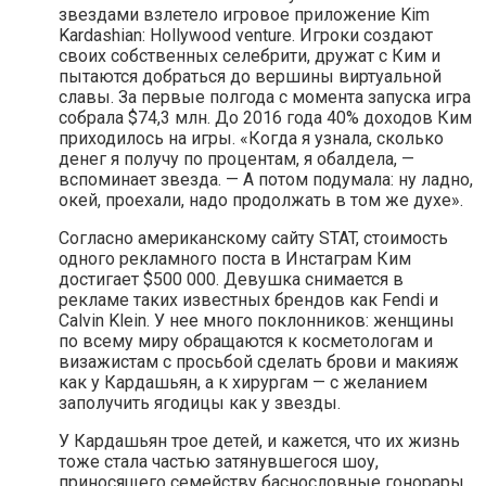
звездами взлетело игровое приложение Kim
Kardashian: Hollywood venture. Игроки создают
своих собственных селебрити, дружат с Ким и
пытаются добраться до вершины виртуальной
славы. За первые полгода с момента запуска игра
собрала $74,3 млн. До 2016 года 40% доходов Ким
приходилось на игры. «Когда я узнала, сколько
денег я получу по процентам, я обалдела, —
вспоминает звезда. — А потом подумала: ну ладно,
окей, проехали, надо продолжать в том же духе».
Согласно американскому сайту STAT, стоимость
одного рекламного поста в Инстаграм Ким
достигает $500 000. Девушка снимается в
рекламе таких известных брендов как Fendi и
Сalvin Klein. У нее много поклонников: женщины
по всему миру обращаются к косметологам и
визажистам с просьбой сделать брови и макияж
как у Кардашьян, а к хирургам — с желанием
заполучить ягодицы как у звезды.
У Кардашьян трое детей, и кажется, что их жизнь
тоже стала частью затянувшегося шоу,
приносящего семейству баснословные гонорары.