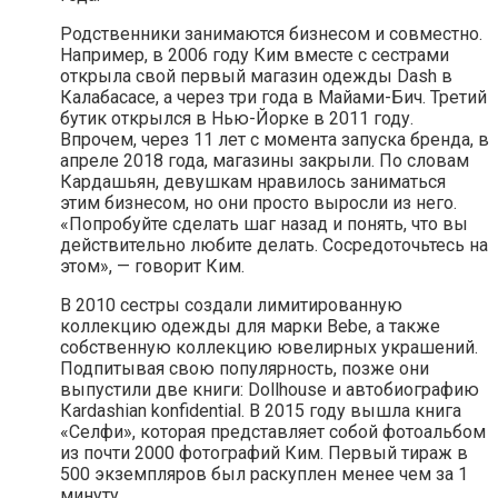
Родственники занимаются бизнесом и совместно.
Например, в 2006 году Ким вместе с сестрами
открыла свой первый магазин одежды Dash в
Калабасасе, а через три года в Майами-Бич. Третий
бутик открылся в Нью-Йорке в 2011 году.
Впрочем, через 11 лет с момента запуска бренда, в
апреле 2018 года, магазины закрыли. По словам
Кардашьян, девушкам нравилось заниматься
этим бизнесом, но они просто выросли из него.
«Попробуйте сделать шаг назад и понять, что вы
действительно любите делать. Сосредоточьтесь на
этом», — говорит Ким.
В 2010 сестры создали лимитированную
коллекцию одежды для марки Bebe, а также
собственную коллекцию ювелирных украшений.
Подпитывая свою популярность, позже они
выпустили две книги: Dollhouse и автобиографию
Кardashian konfidential. В 2015 году вышла книга
«Селфи», которая представляет собой фотоальбом
из почти 2000 фотографий Ким. Первый тираж в
500 экземпляров был раскуплен менее чем за 1
минуту.