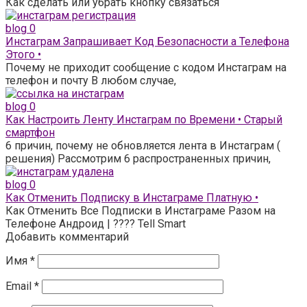
Как сделать или убрать кнопку связаться
blog
0
Инстаграм Запрашивает Код Безопасности а Телефона
Этого •
Почему не приходит сообщение с кодом Инстаграм на
телефон и почту В любом случае,
blog
0
Как Настроить Ленту Инстаграм по Времени • Старый
смартфон
6 причин, почему не обновляется лента в Инстаграм (
решения) Рассмотрим 6 распространенных причин,
blog
0
Как Отменить Подписку в Инстаграме Платную •
Как Отменить Все Подписки в Инстаграме Разом на
Телефоне Андроид | ???? Tell Smart
Добавить комментарий
Имя
*
Email
*