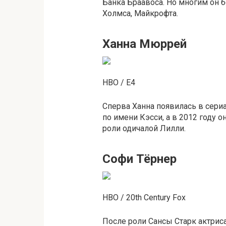
Банка Браавоса. Но многим он 
Холмса, Майкрофта.
Ханна Мюррей
HBO / E4
Сперва Ханна появилась в сери
по имени Кэсси, а в 2012 году 
роли одичалой Лилли.
Софи Тёрнер
HBO / 20th Century Fox
После роли Сансы Старк актри