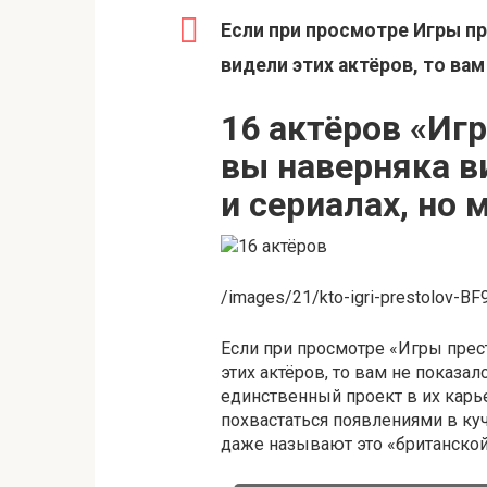
Если при просмотре Игры пр
видели этих актёров, то вам
16 актёров «Иг
вы наверняка в
и сериалах, но 
/images/21/kto-igri-prestolov-BF9
Если при просмотре «Игры прес
этих актёров, то вам не показал
единственный проект в их карь
похвастаться появлениями в ку
даже называют это «британско