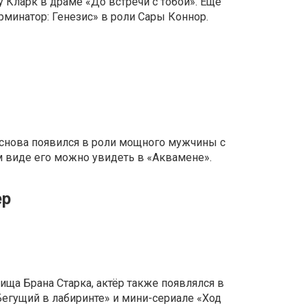
у Кларк в драме «До встречи с тобой». Ещё
минатор: Генезис» в роли Сары Коннор.
 снова появился в роли мощного мужчины с
 виде его можно увидеть в «Аквамене».
ер
ища Брана Старка, актёр также появлялся в
егущий в лабиринте» и мини-сериале «Ход