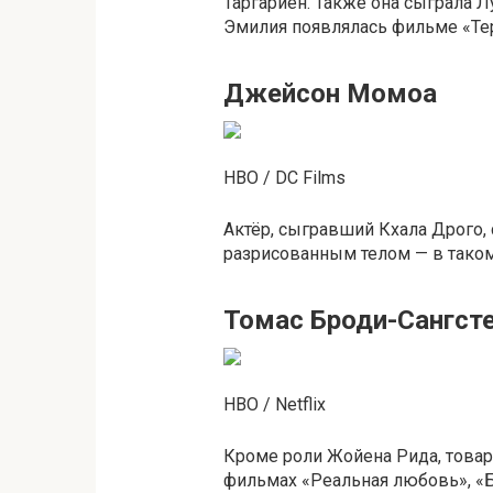
Таргариен. Также она сыграла Л
Эмилия появлялась фильме «Тер
Джейсон Момоа
HBO / DC Films
Актёр, сыгравший Кхала Дрого,
разрисованным телом — в таком
Томас Броди-Сангст
HBO / Netflix
Кроме роли Жойена Рида, товар
фильмах «Реальная любовь», «Б