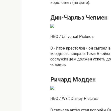
королевы» (на фото).
Дин-Чарльз Чепмен
HBO / Universal Pictures
В «Игре престолов» он сыграл в
младшего капрала Тома Блейка 
сослуживцем должен успеть дос
человек.
Ричард Мэдден
HBO / Walt Disney Pictures
В сериале актёр стал королём С