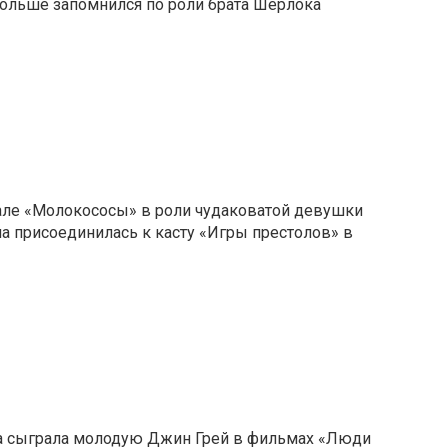
больше запомнился по роли брата Шерлока
але «Молокососы» в роли чудаковатой девушки
она присоединилась к касту «Игры престолов» в
са сыграла молодую Джин Грей в фильмах «Люди