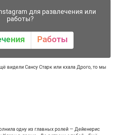
nstagram для развлечения или
работы?
ечения
Работы
щё видели Сансу Старк или кхала Дрого, то мы
полнила одну из главных ролей — Дейенерис