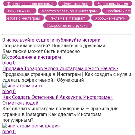
Таргетированная реклама
Через телефон
Через компьютер
Личная жизнь
Коротко о главном в Инстаграм
Проблемы при
работе с Инстаграм
Реклама в instagram
Хорошие хештеги
Подробные инструкции
0
используйте хэштеги
публикуйте истории
Понравилась статья? Поделиться с друзьями:
Вам также может быть интересно
blog
0
Продажа Товаров Через Инстаграм с Чего Начать •
Продающая страница в Инстаграм | Как создать с нуля и
сделать эффективной | Обучающий
blog
0
Как Создать Эстетичный Аккаунт в Инстаграме •
Отметки людей
Как сделать инстаграм популярным — правила для
страниц в Instagram Как сделать Инстаграм
популярным?
blog
0