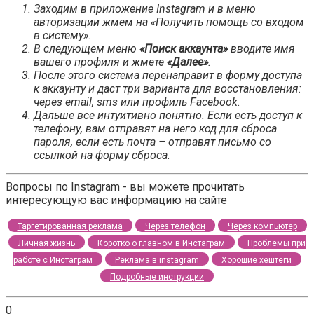
Заходим в приложение Instagram и в меню
авторизации жмем на «Получить помощь со входом
в систему».
В следующем меню
«Поиск аккаунта»
вводите имя
вашего профиля и жмете
«Далее»
.
После этого система перенаправит в форму доступа
к аккаунту и даст три варианта для восстановления:
через email, sms или профиль Facebook.
Дальше все интуитивно понятно. Если есть доступ к
телефону, вам отправят на него код для сброса
пароля, если есть почта – отправят письмо со
ссылкой на форму сброса.
Вопросы по Instagram - вы можете прочитать
интересующую вас информацию на сайте
Таргетированная реклама
Через телефон
Через компьютер
Личная жизнь
Коротко о главном в Инстаграм
Проблемы при
работе с Инстаграм
Реклама в instagram
Хорошие хештеги
Подробные инструкции
0