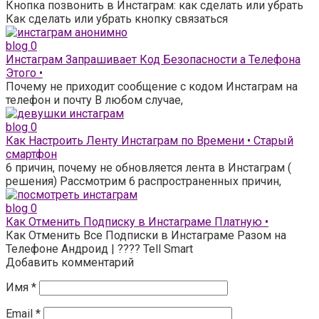
Кнопка позвонить в Инстаграм: как сделать или убрать
Как сделать или убрать кнопку связаться
blog
0
Инстаграм Запрашивает Код Безопасности а Телефона
Этого •
Почему не приходит сообщение с кодом Инстаграм на
телефон и почту В любом случае,
blog
0
Как Настроить Ленту Инстаграм по Времени • Старый
смартфон
6 причин, почему не обновляется лента в Инстаграм (
решения) Рассмотрим 6 распространенных причин,
blog
0
Как Отменить Подписку в Инстаграме Платную •
Как Отменить Все Подписки в Инстаграме Разом на
Телефоне Андроид | ???? Tell Smart
Добавить комментарий
Имя
*
Email
*