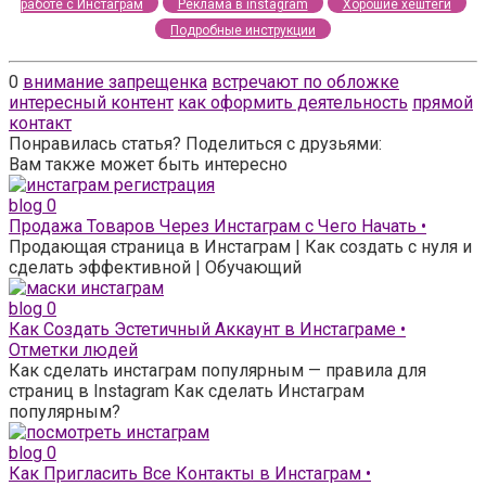
работе с Инстаграм
Реклама в instagram
Хорошие хештеги
Подробные инструкции
0
внимание запрещенка
встречают по обложке
интересный контент
как оформить деятельность
прямой
контакт
Понравилась статья? Поделиться с друзьями:
Вам также может быть интересно
blog
0
Продажа Товаров Через Инстаграм с Чего Начать •
Продающая страница в Инстаграм | Как создать с нуля и
сделать эффективной | Обучающий
blog
0
Как Создать Эстетичный Аккаунт в Инстаграме •
Отметки людей
Как сделать инстаграм популярным — правила для
страниц в Instagram Как сделать Инстаграм
популярным?
blog
0
Как Пригласить Все Контакты в Инстаграм •